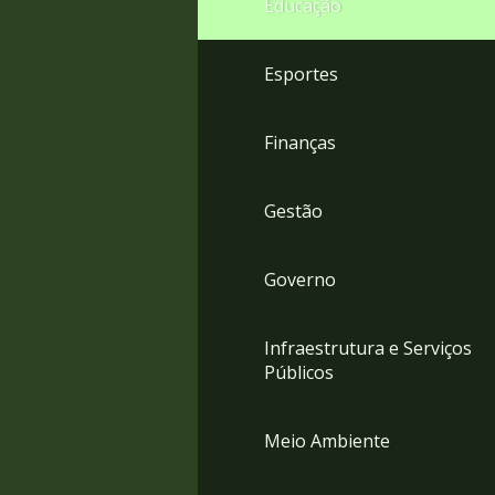
Educação
4
Acessibilidade
5
Esportes
Finanças
Gestão
Governo
Infraestrutura e Serviços
Públicos
Meio Ambiente