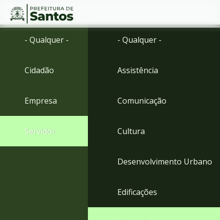
Ir
Conteúdo
- Qualquer -
- Qualquer -
para
o
conteúdo
Cidadão
Assistência
1
Ir
para
Empresa
Comunicação
o
menu
2
Servidor
Cultura
Ir
para
busca
Desenvolvimento Urbano
3
Ir
para
Edificações
o
rodapé