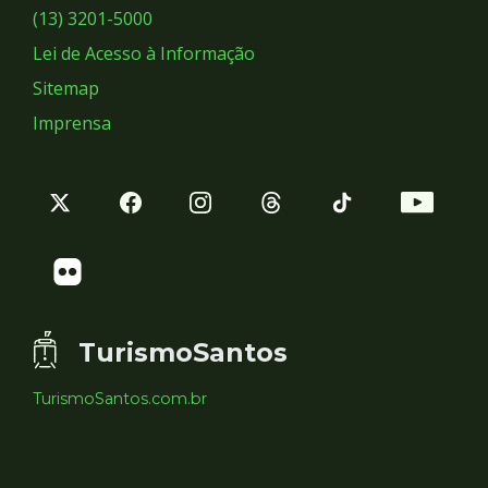
Sociais
(13) 3201-5000
Lei de Acesso à Informação
Sitemap
Imprensa
TurismoSantos
TurismoSantos.com.br