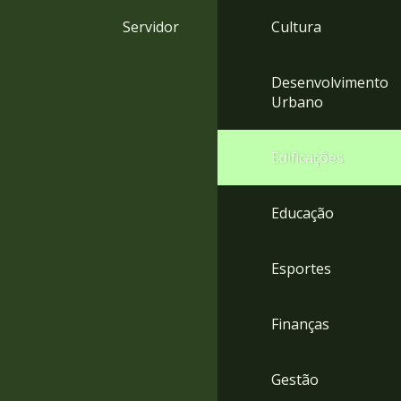
4
Servidor
Cultura
Acessibilidade
5
Desenvolvimento
Urbano
Edificações
Educação
Esportes
Finanças
Gestão