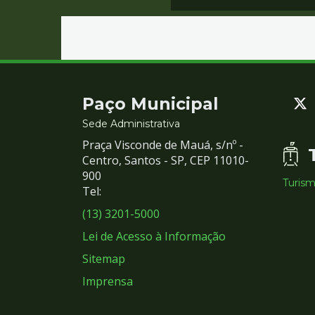
Contato
Paço Municipal
e
Sede Administrativa
Praça Visconde de Mauá, s/nº -
Redes
Centro, Santos - SP, CEP 11010-
900
Turis
Sociais
Tel:
(13) 3201-5000
Lei de Acesso à Informação
Sitemap
Imprensa