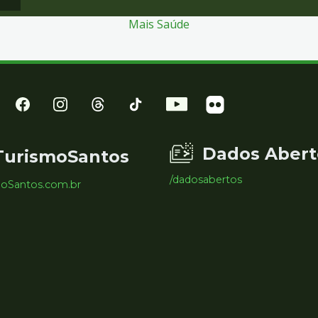
Mais Saúde
Dados Abert
TurismoSantos
/dadosabertos
moSantos.com.br