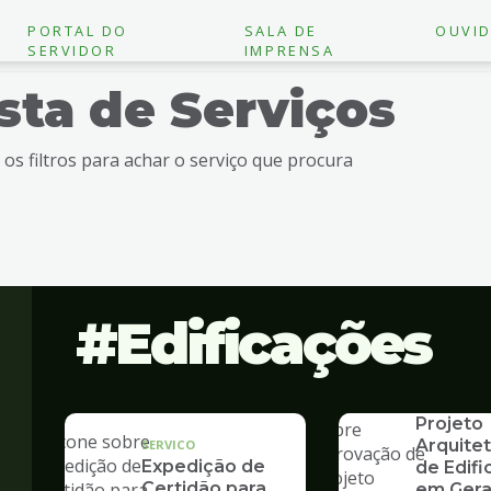
PORTAL DO
SALA DE
OUVID
SERVIDOR
IMPRENSA
ista de Serviços
e os filtros para achar o serviço que procura
Edificações
SERVICO
Aprovaç
Projeto
Arquite
SERVICO
Expedição de
de Edif
Certidão para
em Gera