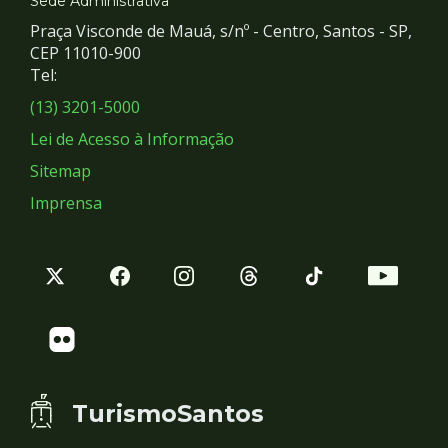
e
Sede Administrativa
Praça Visconde de Mauá, s/nº - Centro, Santos - SP,
Redes
CEP 11010-900
Tel:
Sociais
(13) 3201-5000
Lei de Acesso à Informação
Sitemap
Imprensa
TurismoSantos