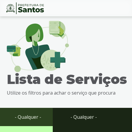
Ir
Conteúdo
para
o
conteúdo
1
Ir
para
o
menu
Lista de Serviços
2
Ir
para
Utilize os filtros para achar o serviço que procura
busca
3
Ir
para
- Qualquer -
- Qualquer -
o
rodapé