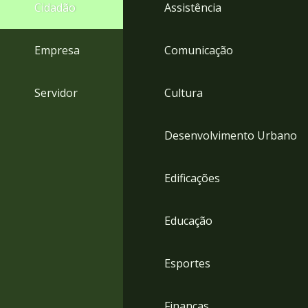
4
Cidadão
Assistência
Acessibilidade
5
Empresa
Comunicação
Servidor
Cultura
Desenvolvimento Urbano
Edificações
Educação
Esportes
Finanças