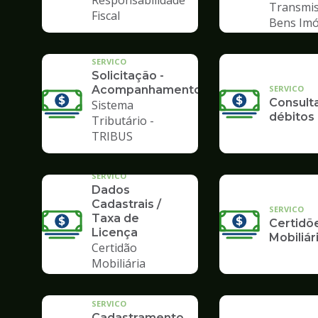
Responsabilidade
Transmis
Fiscal
Bens Imó
SERVICO
Solicitação -
SERVICO
Acompanhamento
Consult
Sistema
débitos
Tributário -
TRIBUS
SERVICO
Dados
Cadastrais /
SERVICO
Taxa de
Certidõ
Licença
Mobiliár
Certidão
Mobiliária
SERVICO
Cadastramento