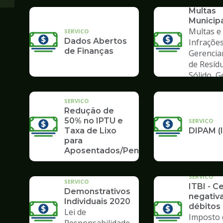
Consult
Multas
Municip
Multas e
SERVICO
Dados Abertos
Infrações
de Finanças
Gerenci
de Resíd
Sólido, 
de Lixo
SERVICO
Redução de
50% no IPTU e
SERVICO
Taxa de Lixo
DIPAM (
para
Aposentados/Pensionistas
SERVICO
SERVICO
ITBI - C
Demonstrativos
negativ
Individuais 2020
débitos 
Lei de
Imposto 