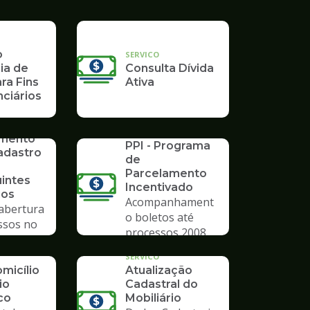
o
SERVICO
ia de
Consulta Dívida
ra Fins
Ativa
ciários
SERVICO
imento
PPI - Programa
adastro
de
Parcelamento
uintes
Incentivado
ios
Acompanhament
 abertura
o boletos até
ssos no
processos 2008
mpo
SERVICO
micílio
Atualização
io
Cadastral do
co
Mobiliário