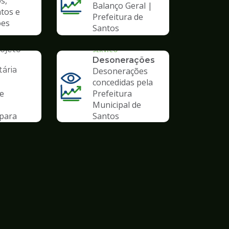
s,
Balanço Geral |
tos e
Prefeitura de
ões
Santos
AL
ojeto
SERVICO
Desonerações
ária
Desonerações
concedidas pela
de
Prefeitura
Municipal de
para
Santos