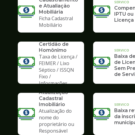
SERVICO
e Atualiação
Compens
Mobiliária
IPTU ou
Ficha Cadastral
Licença
Mobiliário
SERVICO
Certidão de
Homônimo
SERVICO
Taxa de Licença /
Baixa de
de Licen
FEIMER / Lixo
Sem Pre
Séptico / ISSQN
de Serv
Fixo /
Informações
SERVICO
Atualização
Cadastral
Imobiliário
SERVICO
Atualização do
Baixa re
da inscr
nome do
municip
proprietário ou
Responsável