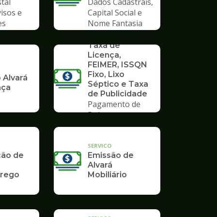
tal
Dados Cadastrais,
visos e
Capital Social e
es
Nome Fantasia
SERVICO
Taxa de
Licença,
FEIMER, ISSQN
Fixo, Lixo
 Alvará
Séptico e Taxa
nça
de Publicidade
Pagamento de
Boleto
SERVICO
ção de
Emissão de
Alvará
rego
Mobiliário