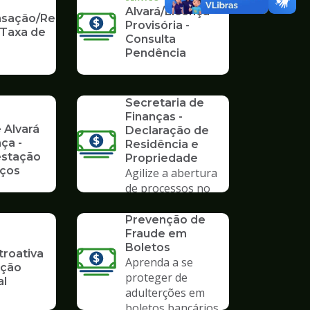
Alvará/Licença
ação/Restituição
Provisória -
 Taxa de
Consulta
Pendência
SERVICO
Formulários da
Secretaria de
Finanças -
 Alvará
Declaração de
ça -
Residência e
stação
Propriedade
iços
Agilize a abertura
de processos no
Poupatempo
SERVICO
Prevenção de
Fraude em
Boletos
troativa
Aprenda a se
ição
proteger de
al
adulterções em
boletos bancários