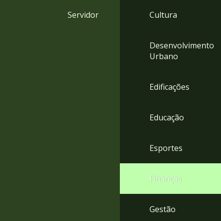
4
Servidor
Cultura
Acessibilidade
5
Desenvolvimento
Urbano
Edificações
Educação
Esportes
Finanças
Gestão