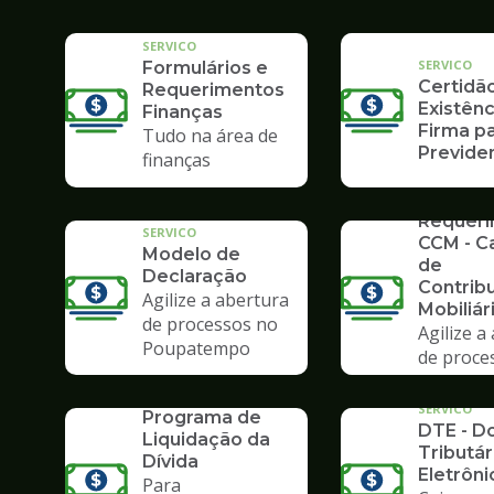
Tributário
SERVICO
SERVICO
Formulários e
Certidã
Requerimentos
Existênc
Finanças
Firma pa
Tudo na área de
Previden
finanças
SERVICO
Requer
SERVICO
CCM - C
Modelo de
de
Declaração
Contrib
Agilize a abertura
Mobiliár
de processos no
Agilize a
Poupatempo
de proce
SERVICO
Poupate
PLD 2019 -
SERVICO
Programa de
DTE - Do
Liquidação da
Tributár
Dívida
Eletrôni
Para