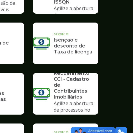
ISSQN
são de
Agilize a abertura
veis
de processos no
Poupatempo
SERVICO
Isenção e
a de
desconto de
Taxa de licença
SERVICO
Requerimento
CCI - Cadastro
de
Contribuintes
es
Imobiliários
ias
Agilize a abertura
de processos no
Poupatempo
SERVICO