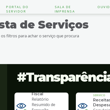
PORTAL DO
SALA DE
OUVID
SERVIDOR
IMPRENSA
ista de Serviços
e os filtros para achar o serviço que procura
Transparênci
SERVICO
Lei de
Responsabilidade
Fiscal
SERVICO
Relatório
Receita
Resumido de
Despes