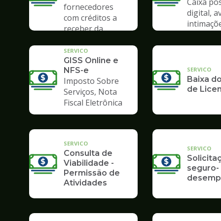
Caixa pos
fornecedores
digital, a
com créditos a
intimaçõ
receber da
Prefeitura
SERVICO
GISS Online e
SERVICO
NFS-e
Baixa do
Imposto Sobre
de Lice
Serviços, Nota
Fiscal Eletrônica
SERVICO
SERVICO
Consulta de
Solicita
Viabilidade -
seguro-
Permissão de
desemp
Atividades