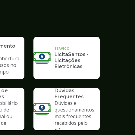
imento
SERVICO
LicitaSantos -
 abertura
Licitações
ssos no
Eletrônicas
mpo
SERVICO
 de
Dúvidas
es
Frequentes
biliário
Dúvidas e
o de
questionamentos
nal ou
mais frequentes
 de
recebidos pelo
SIC