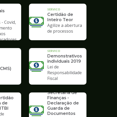
a de
SERVICO
ais
Certidão de
Inteiro Teor
 - Covid,
Agilize a abertura
amento
de processos
uos
Geradores
SERVICO
Demonstrativos
individuais 2019
Lei de
ICMS)
Responsabilidade
Fiscal
SERVICO
Formulários da
Secretaria de
ertidão
Finanças -
a de
Declaração de
ITBI
Guarda de
de
Documentos