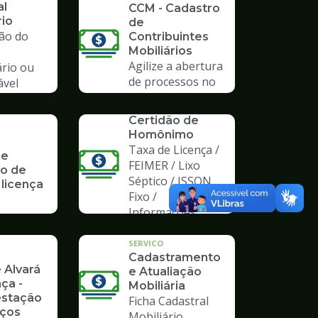
al
CCM - Cadastro
rio
de
ção do
Contribuintes
Mobiliários
Agilize a abertura
ário ou
de processos no
ável
Poupatempo
io
SERVICO
Certidão de
Homônimo
Taxa de Licença /
 e
FEIMER / Lixo
o de
Séptico / ISSQN
 licença
Fixo /
Informações
SERVICO
Cadastramento
 Alvará
e Atualiação
ça -
Mobiliária
stação
Ficha Cadastral
iços
Mobiliário