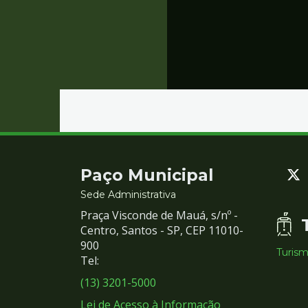
Contato
Paço Municipal
e
Sede Administrativa
Praça Visconde de Mauá, s/nº -
Redes
Centro, Santos - SP, CEP 11010-
900
Turis
Sociais
Tel:
(13) 3201-5000
Lei de Acesso à Informação