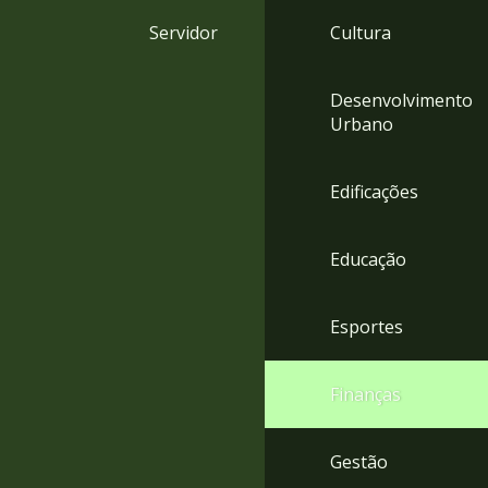
4
Servidor
Cultura
Acessibilidade
5
Desenvolvimento
Urbano
Edificações
Educação
Esportes
Finanças
Gestão