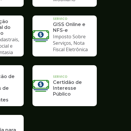
SERVICO
ação
GISS Online e
al do
NFS-e
io
Imposto Sobre
dastrais,
Serviços, Nota
ocial e
Fiscal Eletrônica
ntasia
ção de
SERVICO
Certidão de
s de
Interesse
Público
tes
ia para