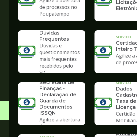
Agilize a abertura
Licitaçõ
de processos no
Eletrôni
Poupatempo
SERVICO
Dúvidas
SERVICO
Frequentes
Certidã
Dúvidas e
Inteiro 
questionamentos
Agilize a
mais frequentes
de proce
recebidos pelo
SERVICO
SIC
Formulários da
Secretaria de
SERVICO
Finanças -
Dados
Declaração de
Cadastra
Guarda de
Taxa de
Documentos
Licença
ISSQN
Certidão
Agilize a abertura
Mobiliári
de processos no
SERVICO
Poupatempo
Atualiz