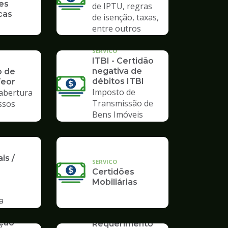
es
de IPTU, regras
cas
de isenção, taxas,
entre outros
SERVICO
ITBI - Certidão
negativa de
o de
débitos ITBI
Teor
Imposto de
 abertura
Transmissão de
ssos
Bens Imóveis
is /
SERVICO
Certidões
Mobiliárias
a
SERVICO
ação
Requerimento