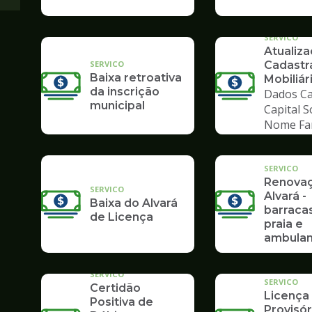
SERVICO
Atualiz
SERVICO
Cadastr
Baixa retroativa
Mobiliár
da inscrição
Dados Ca
municipal
Capital S
Nome Fa
SERVICO
Renova
SERVICO
Alvará -
Baixa do Alvará
barraca
de Licença
praia e
ambulan
SERVICO
SERVICO
Certidão
Licença
Positiva de
Provisór