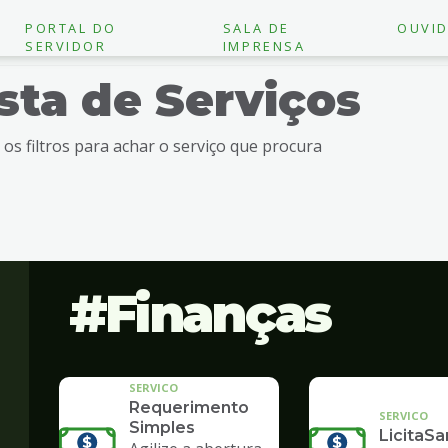
PORTAL DO
SALA DE
OUVID
SERVIDOR
IMPRENSA
ista de Serviços
e os filtros para achar o serviço que procura
Finanças
SERVICO
Requerimento
SERVICO
Simples
LicitaSa