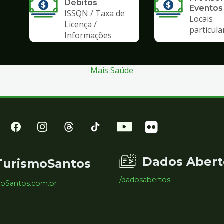
Débitos
Eventos
ISSQN / Taxa de
Locais
Licença /
particula
Informações
Mais Saúde
Dados Abert
TurismoSantos
/dadosabertos
moSantos.com.br