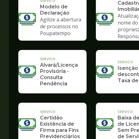
SERVICO
Cadastr
Modelo de
Imobiliá
Declaração
Atualiza
Agilize a abertura
nome do
de processos no
propriet
Poupatempo
Respons
Tributár
SERVICO
SERVICO
Alvará/Licença
Isenção
Provisória -
descont
Consulta
Taxa de
Pendência
SERVICO
SERVICO
Certidão
Baixa de
Existência de
de Licen
Firma para Fins
Sem Pre
Previdenciários
de Serv