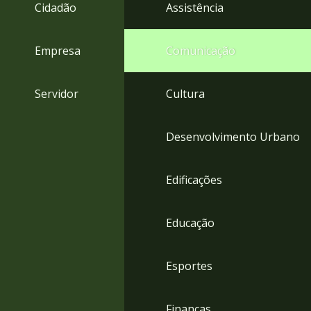
4
Cidadão
Assistência
Acessibilidade
5
Empresa
Comunicação
Servidor
Cultura
Desenvolvimento Urbano
Edificações
Educação
Esportes
Finanças