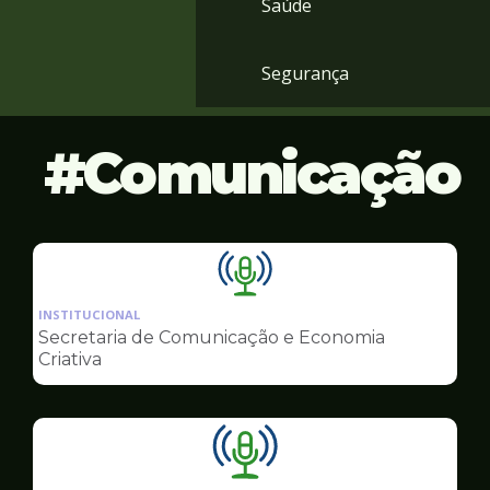
Saúde
Segurança
Comunicação
Ilustração
da
INSTITUCIONAL
pagina
Secretaria de Comunicação e Economia
de
Criativa
Comunicação