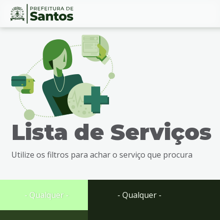
Ir
Conteúdo
para
o
conteúdo
1
Ir
para
o
menu
Lista de Serviços
2
Ir
para
Utilize os filtros para achar o serviço que procura
busca
3
Ir
para
- Qualquer -
- Qualquer -
o
rodapé