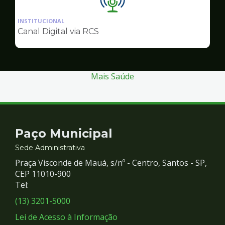
Ilustração
da
INSTITUCIONAL
pagina
Canal Digital via RCS
de
Comunicação
Mais Saúde
Contato
Paço Municipal
e
Sede Administrativa
Praça Visconde de Mauá, s/nº - Centro, Santos - SP,
Redes
CEP 11010-900
Tel:
Sociais
(13) 3201-5000
Lei de Acesso à Informação