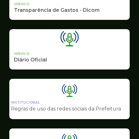
SERVICO
Transparência de Gastos - Dicom
SERVICO
Diário Oficial
Ilustração
da
INSTITUCIONAL
pagina
Regras de uso das redes sociais da Prefeitura
de
Comunicação