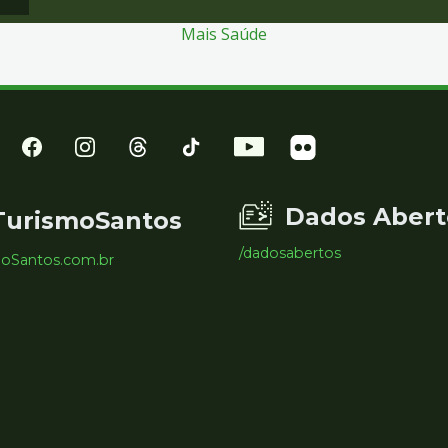
Mais Saúde
Dados Abert
TurismoSantos
/dadosabertos
moSantos.com.br