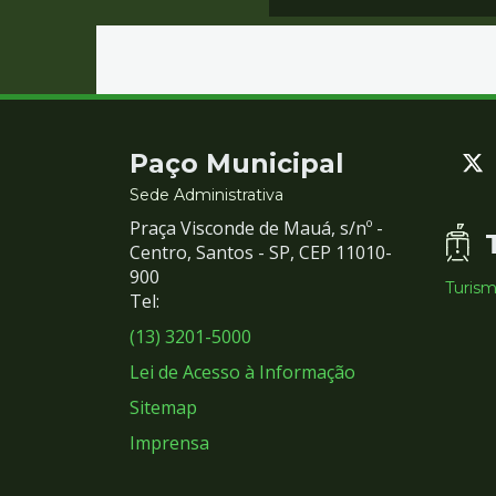
Contato
Paço Municipal
e
Sede Administrativa
Praça Visconde de Mauá, s/nº -
Redes
Centro, Santos - SP, CEP 11010-
900
Turis
Sociais
Tel:
(13) 3201-5000
Lei de Acesso à Informação
Sitemap
Imprensa