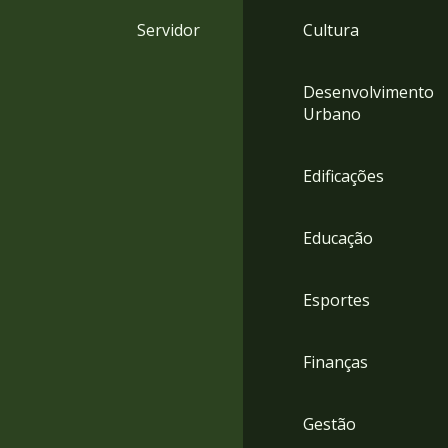
4
Servidor
Cultura
Acessibilidade
5
Desenvolvimento
Urbano
Edificações
Educação
Esportes
Finanças
Gestão