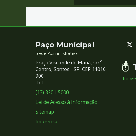
Contato
Paço Municipal
e
Sede Administrativa
Praça Visconde de Mauá, s/nº -
Redes
Centro, Santos - SP, CEP 11010-
900
Turis
Sociais
Tel:
(13) 3201-5000
Lei de Acesso à Informação
Sitemap
Imprensa