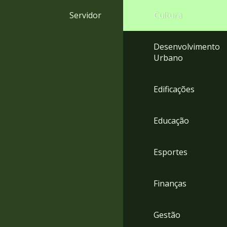
4
Servidor
Cultura
Acessibilidade
5
Desenvolvimento
Urbano
Edificações
Educação
Esportes
Finanças
Gestão