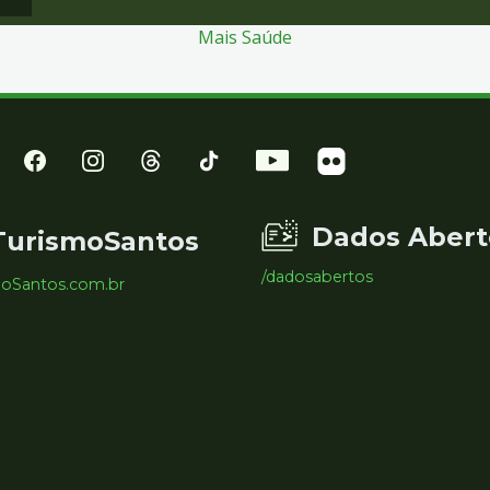
Mais Saúde
Dados Abert
TurismoSantos
/dadosabertos
moSantos.com.br