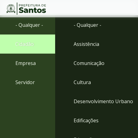
Ir
Conteúdo
- Qualquer -
- Qualquer -
para
o
conteúdo
Cidadão
Assistência
1
Ir
para
Empresa
Comunicação
o
menu
2
Servidor
Cultura
Ir
para
busca
Desenvolvimento Urbano
3
Ir
para
Edificações
o
rodapé