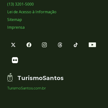
Sociais
(13) 3201-5000
Lei de Acesso à Informação
Sitemap
Imprensa
TurismoSantos
TurismoSantos.com.br