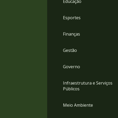
Educação
4
Acessibilidade
5
Esportes
Finanças
Gestão
Governo
Infraestrutura e Serviços
Públicos
Meio Ambiente