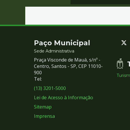
Contato
Paço Municipal
e
Sede Administrativa
Praça Visconde de Mauá, s/nº -
Redes
Centro, Santos - SP, CEP 11010-
900
Turis
Sociais
Tel:
(13) 3201-5000
Lei de Acesso à Informação
Sitemap
Imprensa