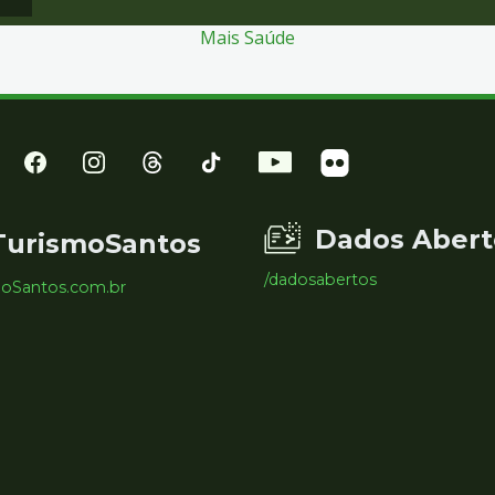
Mais Saúde
Dados Abert
TurismoSantos
/dadosabertos
moSantos.com.br