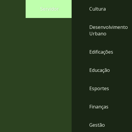
4
Servidor
Cultura
Acessibilidade
5
Desenvolvimento
Urbano
Edificações
Educação
Esportes
Finanças
Gestão