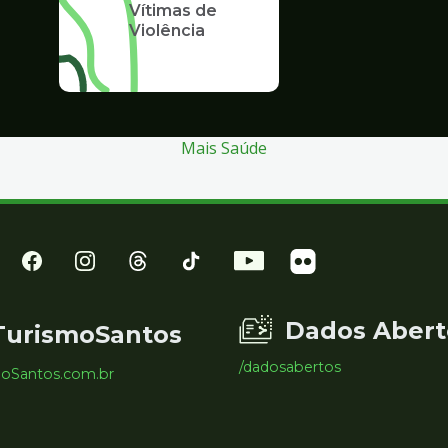
Vítimas de
Violência
Mais Saúde
Dados Abert
TurismoSantos
/dadosabertos
moSantos.com.br