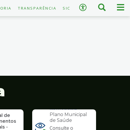
×
Busca
Men
Acessibilidade
ORIA
TRANSPARÊNCIA
SIC
prin
A
−
+
A
↺
Restaurar padrão
a
INSTITUCIONAL
Plano Municipal
al de
de Saúde
mentos
is -
Consulte o