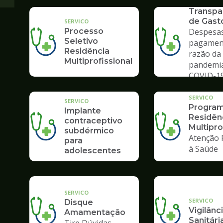
SERVICO
Transpa
de Gast
SERVICO
Processo
Despesas
Seletivo
pagamen
Residência
razão da
Multiprofissional
pandemi
COVID-1
SERVICO
SERVICO
Program
Implante
Residên
contraceptivo
Multipro
subdérmico
Atenção 
para
à Saúde
adolescentes
SERVICO
SERVICO
Disque
Vigilânc
Amamentação
Sanitári