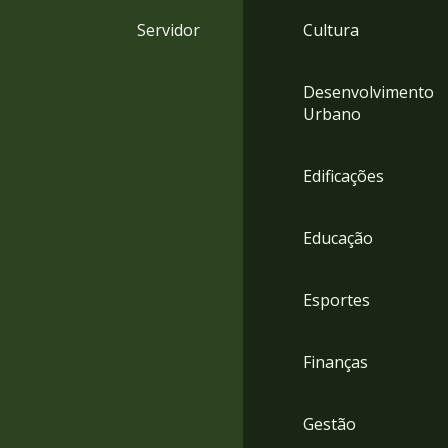
4
Servidor
Cultura
Acessibilidade
5
Desenvolvimento
Urbano
Edificações
Educação
Esportes
Finanças
Gestão