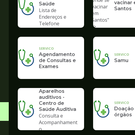
onde se
vacinar
Saúde
vacinar
Santos
Lista de
em
Endereços e
Santos"
Telefone
/>
SERVICO
Agendamento
SERVICO
de Consultas e
Samu
Exames
SERVICO
Aparelhos
auditivos -
SERVICO
Centro de
Doação
Saúde Auditiva
órgãos
Consulta e
Acompanhament
o