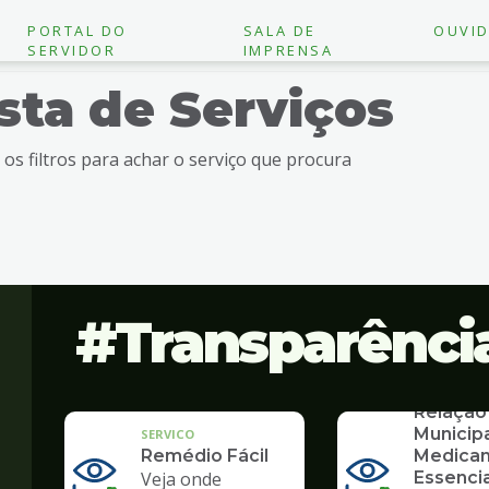
PORTAL DO
SALA DE
OUVID
SERVIDOR
IMPRENSA
ista de Serviços
e os filtros para achar o serviço que procura
Transparênci
SERVICO
Relação
Municip
SERVICO
Remédio Fácil
Medica
Veja onde
Essencia