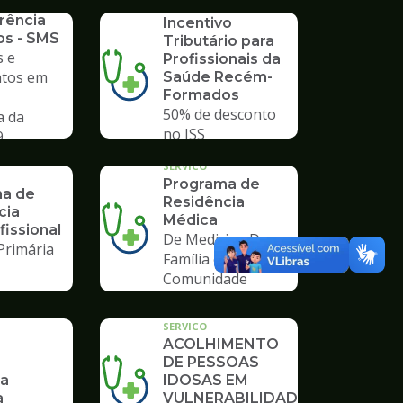
SERVICO
rência
Incentivo
os - SMS
Tributário para
 e
Profissionais da
tos em
Saúde Recém-
Formados
50% de desconto
a da
no ISS
9
SERVICO
Programa de
a de
Residência
cia
Médica
fissional
De Medicina De
Primária
Família e
Comunidade
SERVICO
ACOLHIMENTO
DE PESSOAS
ia
IDOSAS EM
a
VULNERABILIDADE