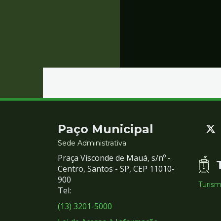
Contato
Paço Municipal
e
Sede Administrativa
Praça Visconde de Mauá, s/nº -
Redes
Centro, Santos - SP, CEP 11010-
900
Turis
Sociais
Tel:
(13) 3201-5000