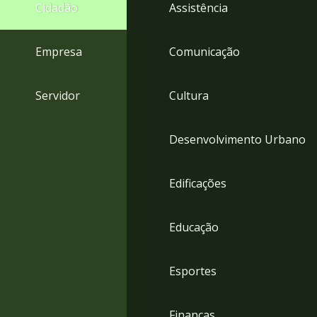
4
Cidadão
Assistência
Acessibilidade
5
Empresa
Comunicação
Servidor
Cultura
Desenvolvimento Urbano
Edificações
Educação
Esportes
Finanças