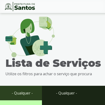
Ir
Conteúdo
para
o
conteúdo
1
Ir
para
o
menu
Lista de Serviços
2
Ir
para
Utilize os filtros para achar o serviço que procura
busca
3
Ir
para
- Qualquer -
- Qualquer -
o
rodapé