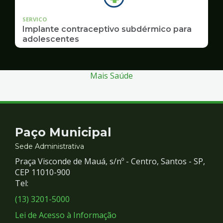
SERVICO
Implante contraceptivo subdérmico para
adolescentes
Mais Saúde
Contato
Paço Municipal
e
Sede Administrativa
Praça Visconde de Mauá, s/nº - Centro, Santos - SP,
Redes
CEP 11010-900
Tel:
Sociais
(13) 3201-5000
Lei de Acesso à Informação