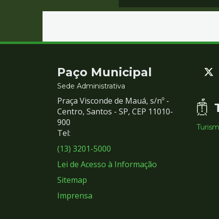
Contato
Paço Municipal
e
Sede Administrativa
Praça Visconde de Mauá, s/nº -
Redes
Centro, Santos - SP, CEP 11010-
900
Turis
Sociais
Tel:
(13) 3201-5000
Lei de Acesso à Informação
Sitemap
Imprensa