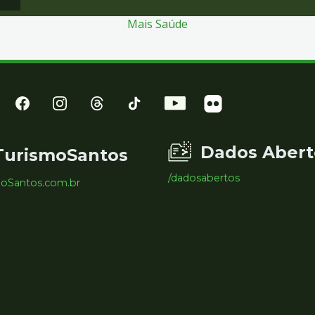
Mais Saúde
Dados Abert
TurismoSantos
/dadosabertos
moSantos.com.br