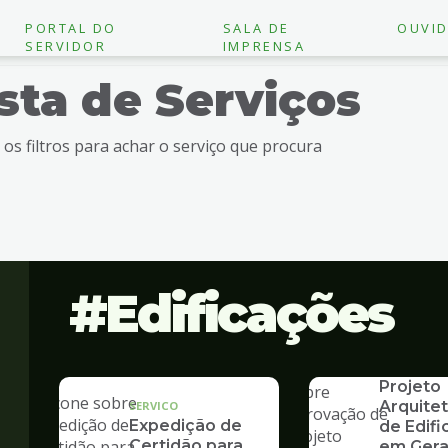
PORTAL DO
SALA DE
OUVID
SERVIDOR
IMPRENSA
ista de Serviços
e os filtros para achar o serviço que procura
Edificações
SERVICO
Aprovaç
Projeto
Arquite
SERVICO
Expedição de
de Edif
Certidão para
em Gera