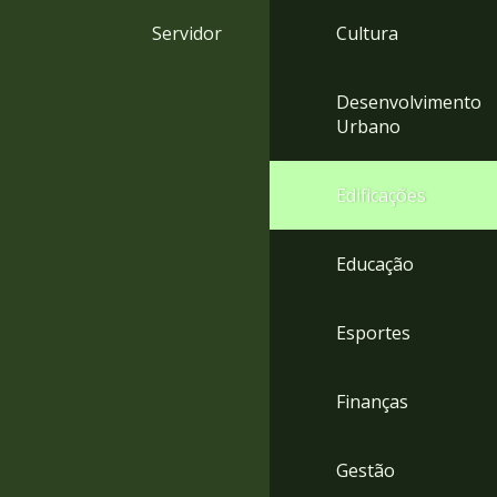
4
Servidor
Cultura
Acessibilidade
5
Desenvolvimento
Urbano
Edificações
Educação
Esportes
Finanças
Gestão