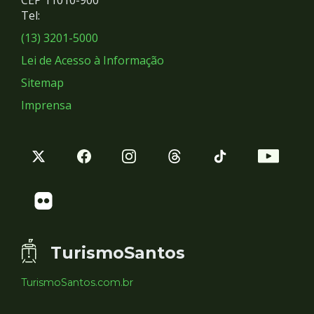
Redes
CEP 11010-900
Tel:
Sociais
(13) 3201-5000
Lei de Acesso à Informação
Sitemap
Imprensa
TurismoSantos
TurismoSantos.com.br