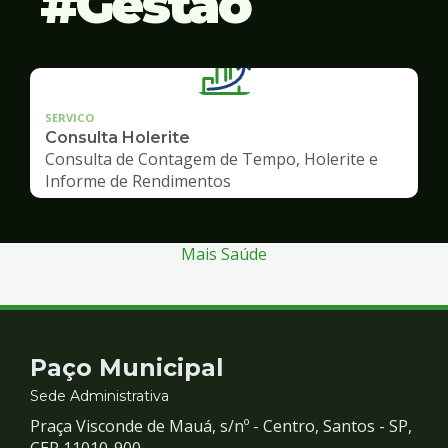
Gestão
SERVICO
Consulta Holerite
Consulta de Contagem de Tempo, Holerite e
Informe de Rendimentos
Mais Saúde
Contato
Paço Municipal
e
Sede Administrativa
Praça Visconde de Mauá, s/nº - Centro, Santos - SP,