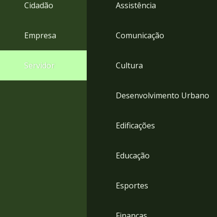
4
Cidadão
Assistência
Acessibilidade
5
Empresa
Comunicação
Servidor
Cultura
Desenvolvimento Urbano
Edificações
Educação
Esportes
Finanças