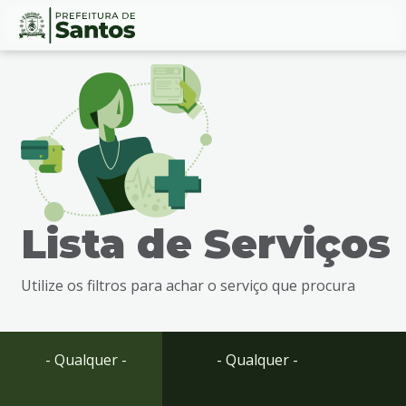
Ir
Conteúdo
para
o
conteúdo
1
Ir
para
o
menu
Lista de Serviços
2
Ir
para
Utilize os filtros para achar o serviço que procura
busca
3
Ir
para
- Qualquer -
- Qualquer -
o
rodapé