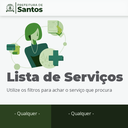
Ir
Conteúdo
para
o
conteúdo
1
Ir
para
o
menu
Lista de Serviços
2
Ir
para
Utilize os filtros para achar o serviço que procura
busca
3
Ir
para
- Qualquer -
- Qualquer -
o
rodapé