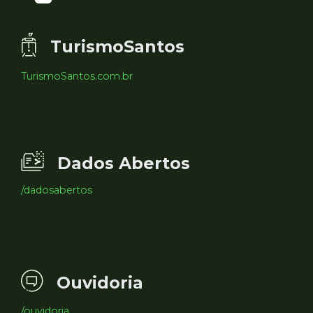
TurismoSantos
TurismoSantos.com.br
Dados Abertos
/dadosabertos
Ouvidoria
/ouvidoria