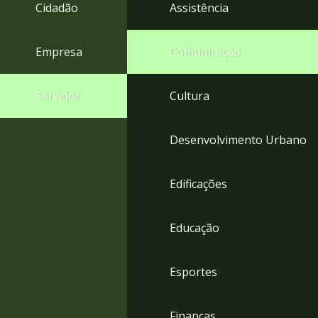
4
Cidadão
Assistência
Acessibilidade
5
Empresa
Comunicação
Servidor
Cultura
Desenvolvimento Urbano
Edificações
Educação
Esportes
Finanças