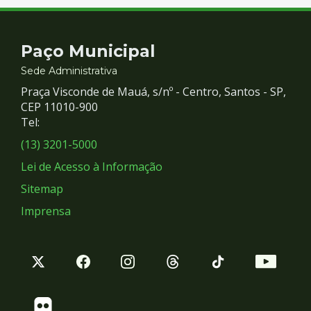
Contato
Paço Municipal
e
Sede Administrativa
Praça Visconde de Mauá, s/nº - Centro, Santos - SP,
Redes
CEP 11010-900
Tel:
Sociais
(13) 3201-5000
Lei de Acesso à Informação
Sitemap
Imprensa