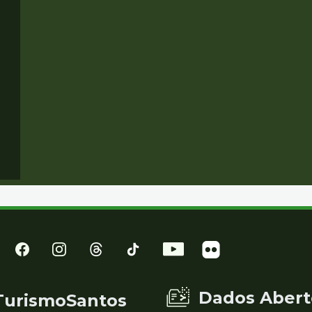
Dados Abert
TurismoSantos