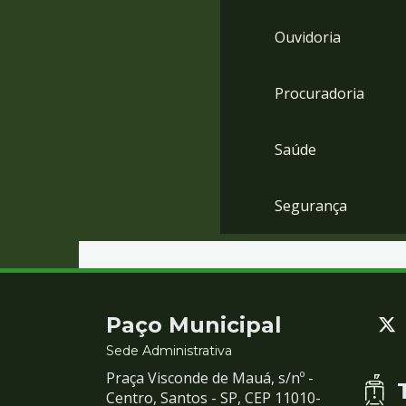
Ouvidoria
Procuradoria
Saúde
Segurança
Contato
Paço Municipal
e
Sede Administrativa
Praça Visconde de Mauá, s/nº -
Redes
Centro, Santos - SP, CEP 11010-