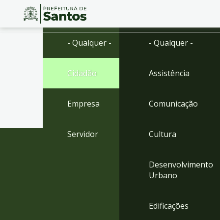
Ir
Conteúdo
- Qualquer -
- Qualquer -
para
o
conteúdo
Cidadão
Assistência
1
Ir
para
Empresa
Comunicação
o
menu
2
Servidor
Cultura
Ir
para
busca
Desenvolvimento
3
Urbano
Ir
para
o
Edificações
rodapé