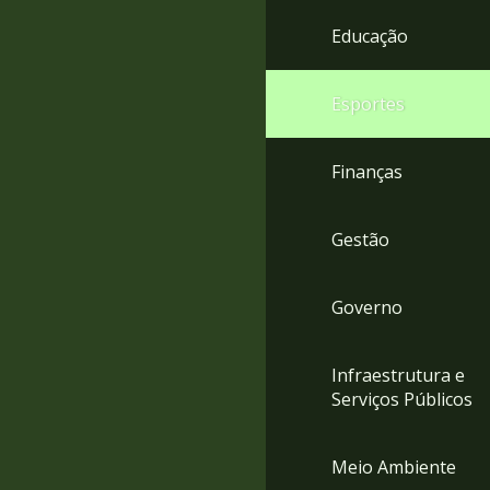
4
Educação
Acessibilidade
5
Esportes
Finanças
Gestão
Governo
Infraestrutura e
Serviços Públicos
Meio Ambiente