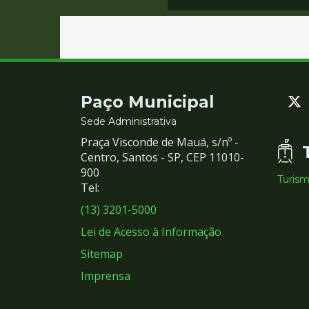
Contato
Paço Municipal
e
Sede Administrativa
Praça Visconde de Mauá, s/nº -
Redes
Centro, Santos - SP, CEP 11010-
900
Turis
Sociais
Tel:
(13) 3201-5000
Lei de Acesso à Informação
Sitemap
Imprensa