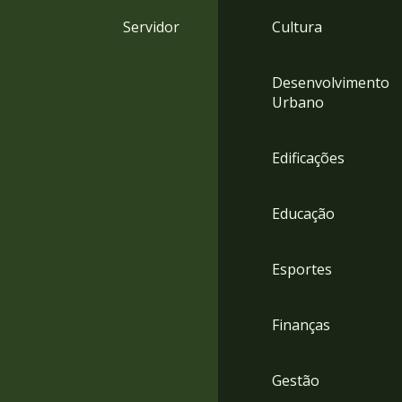
4
Servidor
Cultura
Acessibilidade
5
Desenvolvimento
Urbano
Edificações
Educação
Esportes
Finanças
Gestão