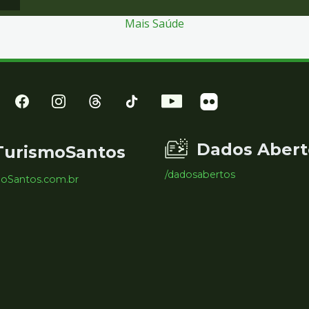
Mais Saúde
Dados Abert
TurismoSantos
/dadosabertos
moSantos.com.br