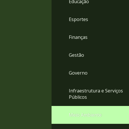
Educação
4
Acessibilidade
5
Esportes
Finanças
Gestão
Governo
Infraestrutura e Serviços
Públicos
Meio Ambiente