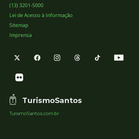
Sociais
(13) 3201-5000
Lei de Acesso à Informação
Sitemap
Imprensa
TurismoSantos
TurismoSantos.com.br