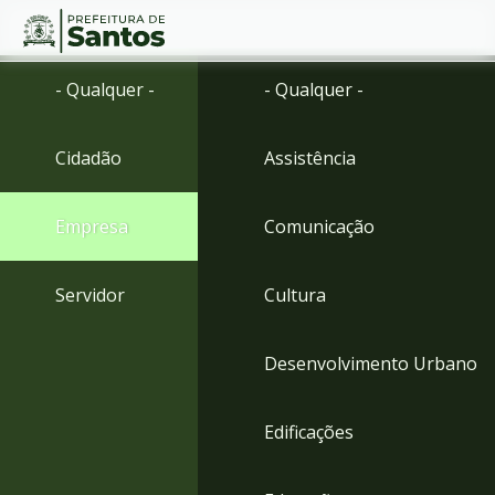
Ir
Conteúdo
- Qualquer -
- Qualquer -
para
o
conteúdo
Cidadão
Assistência
1
Ir
para
Empresa
Comunicação
o
menu
2
Servidor
Cultura
Ir
para
busca
Desenvolvimento Urbano
3
Ir
para
Edificações
o
rodapé