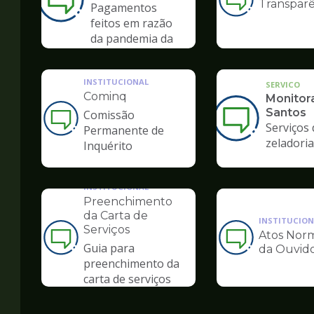
Transparê
Ilustração
Pagamentos
da
feitos em razão
pagina
da pandemia da
de
COVID-19
Ouvidoria
INSTITUCIONAL
SERVICO
Cominq
Monitor
Santos
Comissão
Ilustração
Serviços 
Permanente de
da
zeladoria
Inquérito
pagina
de
Ouvidoria
INSTITUCIONAL
Preenchimento
da Carta de
INSTITUCION
Serviços
Atos Norm
Ilustração
Ilustração
Guia para
da Ouvido
da
da
preenchimento da
pagina
pagina
carta de serviços
de
de
Ouvidoria
Ouvidoria