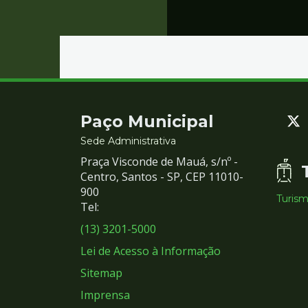
Contato
Paço Municipal
e
Sede Administrativa
Praça Visconde de Mauá, s/nº -
Redes
Centro, Santos - SP, CEP 11010-
900
Turis
Sociais
Tel:
(13) 3201-5000
Lei de Acesso à Informação
Sitemap
Imprensa