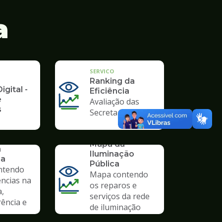
a
SERVICO
Ranking da
igital -
Eficiência
e
Avaliação das
s
Secretarias
SERVICO
Mapa da
a
Iluminação
ia
Pública
ntendo
Mapa contendo
ências na
os reparos e
a,
serviços da rede
ência e
de iluminação
pública.