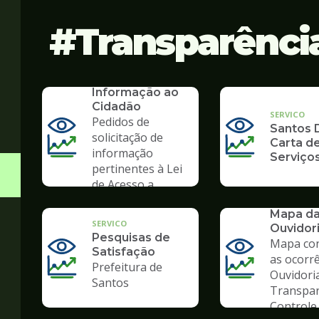
Transparênci
SERVICO
SIC - Serviço de
Informação ao
Cidadão
SERVICO
Pedidos de
Santos D
solicitação de
Carta d
informação
Serviço
pertinentes à Lei
de Acesso a
Informação
SERVICO
Mapa d
SERVICO
Ouvidor
Pesquisas de
Mapa co
Satisfação
as ocorr
Prefeitura de
Ouvidori
Santos
Transpar
Controle