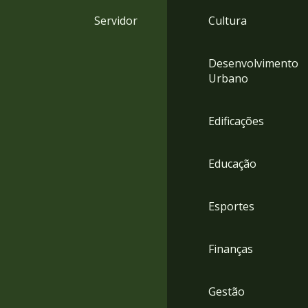
4
Servidor
Cultura
Acessibilidade
5
Desenvolvimento
Urbano
Edificações
Educação
Esportes
Finanças
Gestão