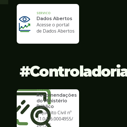
SERVICO
Dados Abertos
Acesse o portal
de Dados Abertos
Controladori
SERVICO
Recomendações
do Ministério
Público
Inquérito Civil nº
11.0426.0004955/
2013-1