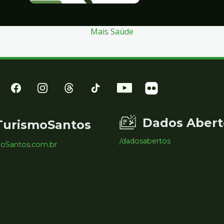
Mais Saúde
Dados Abert
TurismoSantos
/dadosabertos
moSantos.com.br