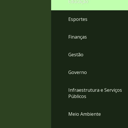
Educação
4
Acessibilidade
5
Esportes
Finanças
Gestão
Governo
Infraestrutura e Serviços
Públicos
Meio Ambiente