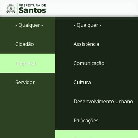
Ir
Conteúdo
- Qualquer -
- Qualquer -
para
o
conteúdo
Cidadão
Assistência
1
Ir
para
Empresa
Comunicação
o
menu
2
Servidor
Cultura
Ir
para
busca
Desenvolvimento Urbano
3
Ir
para
Edificações
o
rodapé