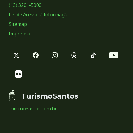
Sociais
(13) 3201-5000
Lei de Acesso à Informação
Sitemap
Imprensa
TurismoSantos
TurismoSantos.com.br