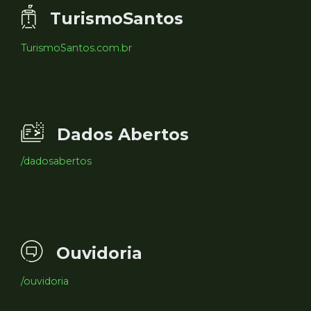
TurismoSantos
TurismoSantos.com.br
Dados Abertos
/dadosabertos
Ouvidoria
/ouvidoria