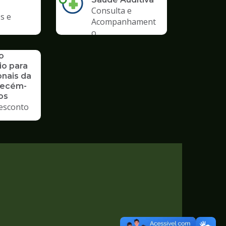
Consulta e
s e
Acompanhament
o
o
io para
onais da
Recém-
os
esconto