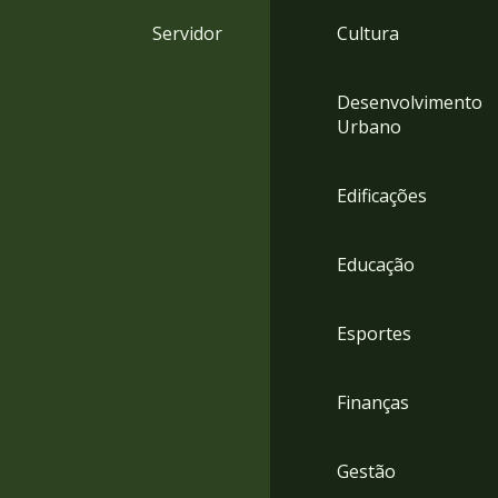
4
Servidor
Cultura
Acessibilidade
5
Desenvolvimento
Urbano
Edificações
Educação
Esportes
Finanças
Gestão