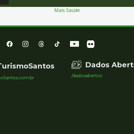
Mais Saúde
Dados Abert
TurismoSantos
/dadosabertos
moSantos.com.br