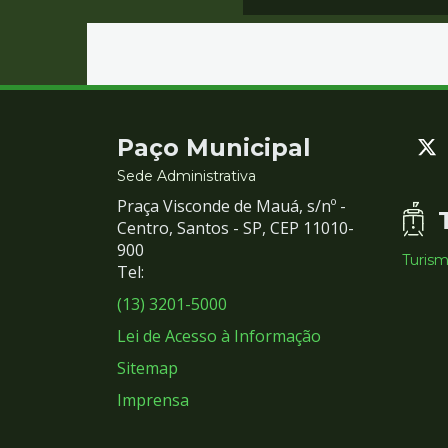
Contato
Paço Municipal
e
Sede Administrativa
Praça Visconde de Mauá, s/nº -
Redes
Centro, Santos - SP, CEP 11010-
900
Turis
Sociais
Tel:
(13) 3201-5000
Lei de Acesso à Informação
Sitemap
Imprensa