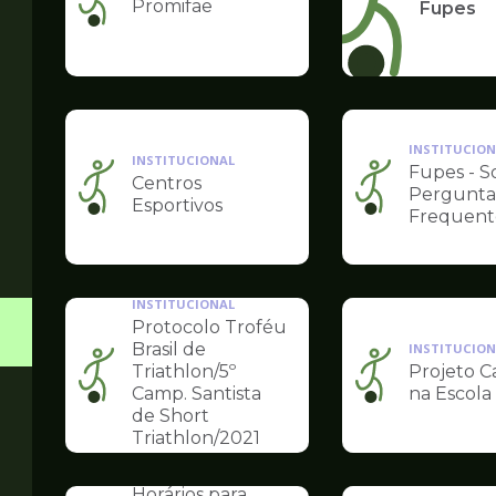
Promifae
Ilustração
Fupes
da
pagina
de
Esportes
INSTITUCION
INSTITUCIONAL
Fupes - S
Centros
Pergunta
Ilustração
Ilustração
Esportivos
Frequent
da
da
pagina
pagina
de
de
Esportes
Esportes
INSTITUCIONAL
Protocolo Troféu
Brasil de
INSTITUCION
Triathlon/5º
Projeto 
Ilustração
Ilustração
Camp. Santista
na Escola
da
da
de Short
pagina
pagina
Triathlon/2021
de
de
INSTITUCIONAL
Esportes
Esportes
Horários para