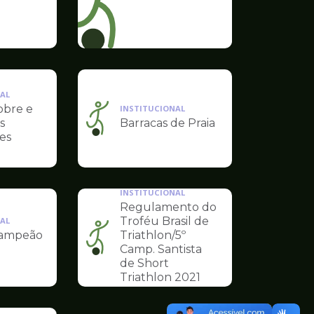
AL
obre e
INSTITUCIONAL
s
Barracas de Praia
Ilustração
es
da
pagina
de
Esportes
INSTITUCIONAL
Regulamento do
Troféu Brasil de
AL
Campeão
Triathlon/5º
Ilustração
Camp. Santista
da
de Short
pagina
Triathlon 2021
de
Esportes