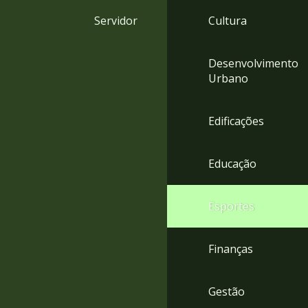
4
Servidor
Cultura
Acessibilidade
5
Desenvolvimento
Urbano
Edificações
Educação
Esportes
Finanças
Gestão