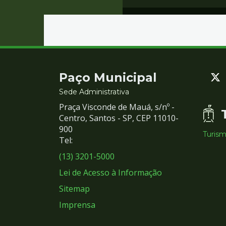
Contato
Paço Municipal
e
Sede Administrativa
Praça Visconde de Mauá, s/nº -
Redes
Centro, Santos - SP, CEP 11010-
900
Turis
Sociais
Tel:
(13) 3201-5000
Lei de Acesso à Informação
Sitemap
Imprensa