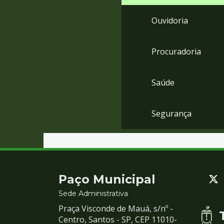
Ouvidoria
Procuradoria
Saúde
Segurança
Contato
Paço Municipal
e
Sede Administrativa
Praça Visconde de Mauá, s/nº -
Redes
Centro, Santos - SP, CEP 11010-