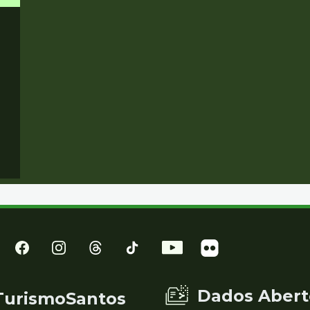
Dados Abert
TurismoSantos