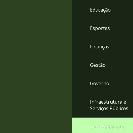
4
Educação
Acessibilidade
5
Esportes
Finanças
Gestão
Governo
Infraestrutura e
Serviços Públicos
Meio Ambiente