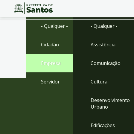
Ir
Conteúdo
- Qualquer -
- Qualquer -
para
o
conteúdo
Cidadão
Assistência
1
Ir
para
Empresa
Comunicação
o
menu
2
Servidor
Cultura
Ir
para
busca
Desenvolvimento
3
Urbano
Ir
para
o
Edificações
rodapé