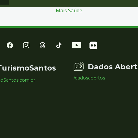
Mais Saúde
Dados Abert
TurismoSantos
/dadosabertos
moSantos.com.br