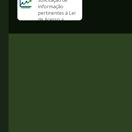
solicitação de
informação
pertinentes à Lei
de Acesso a
Informação