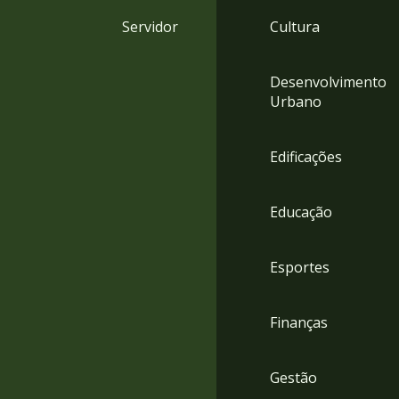
4
Servidor
Cultura
Acessibilidade
5
Desenvolvimento
Urbano
Edificações
Educação
Esportes
Finanças
Gestão