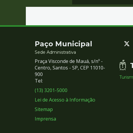
Contato
Paço Municipal
e
Sede Administrativa
Praça Visconde de Mauá, s/nº -
Redes
Centro, Santos - SP, CEP 11010-
900
Turis
Sociais
Tel:
(13) 3201-5000
Lei de Acesso à Informação
Sitemap
Imprensa