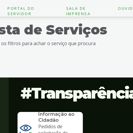
PORTAL DO
SALA DE
OUVID
SERVIDOR
IMPRENSA
ista de Serviços
e os filtros para achar o serviço que procura
Transparênci
SERVICO
SIC - Serviço de
Informação ao
Cidadão
Pedidos de