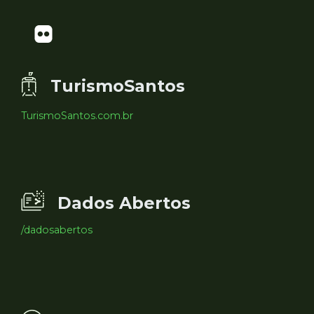
TurismoSantos
TurismoSantos.com.br
Dados Abertos
/dadosabertos