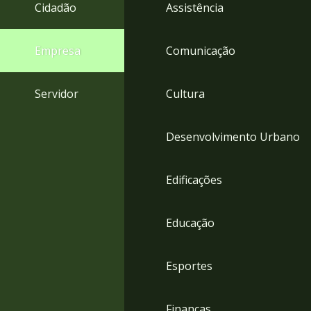
4
Cidadão
Assistência
Acessibilidade
5
Empresa
Comunicação
Servidor
Cultura
Desenvolvimento Urbano
Edificações
Educação
Esportes
Finanças