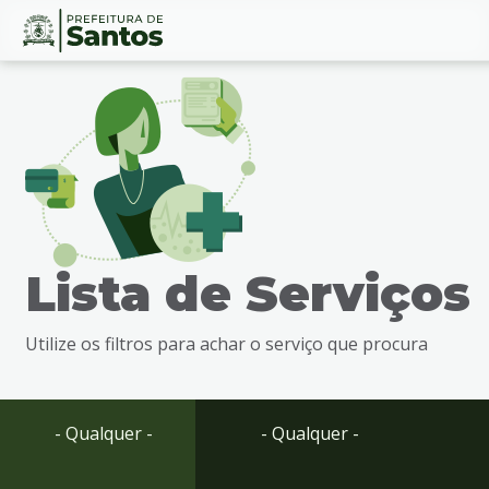
Ir
Conteúdo
para
o
conteúdo
1
Ir
para
o
menu
Lista de Serviços
2
Ir
para
Utilize os filtros para achar o serviço que procura
busca
3
Ir
para
- Qualquer -
- Qualquer -
o
rodapé