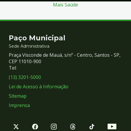
Mais Saúde
Contato
Paço Municipal
e
Sede Administrativa
Praça Visconde de Mauá, s/nº - Centro, Santos - SP,
Redes
CEP 11010-900
Tel:
Sociais
(13) 3201-5000
Lei de Acesso à Informação
Sitemap
Imprensa