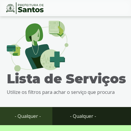
Ir
Conteúdo
para
o
conteúdo
1
Ir
para
o
menu
Lista de Serviços
2
Ir
para
Utilize os filtros para achar o serviço que procura
busca
3
Ir
para
- Qualquer -
- Qualquer -
o
rodapé