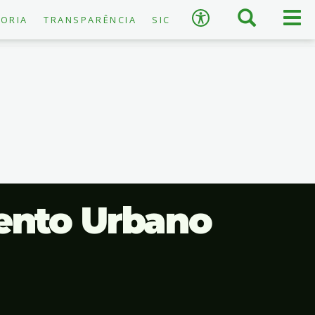
×
Busca
Men
Acessibilidade
ORIA
TRANSPARÊNCIA
SIC
prin
A
−
+
A
↺
Restaurar padrão
ento Urbano