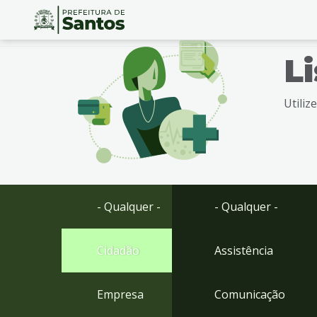
Ir
Conteúdo
L
para
o
conteúdo
Utiliz
1
Ir
para
o
menu
2
Ir
- Qualquer -
- Qualquer -
para
busca
3
Cidadão
Assistência
Ir
para
Empresa
Comunicação
o
rodapé