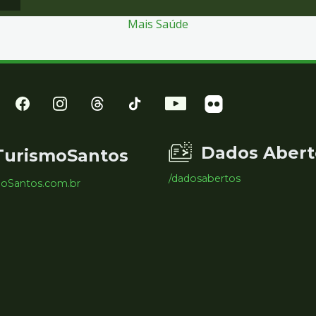
Mais Saúde
Dados Abert
TurismoSantos
/dadosabertos
moSantos.com.br