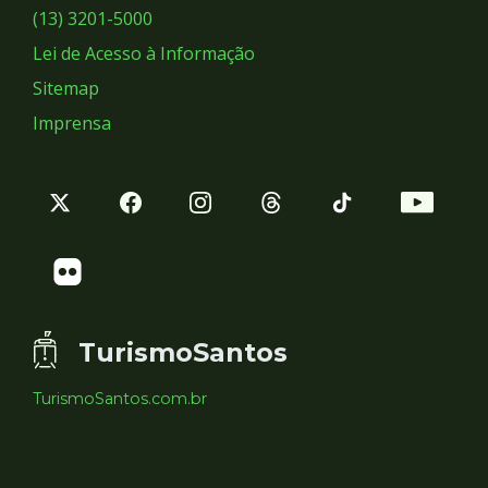
Sociais
(13) 3201-5000
Lei de Acesso à Informação
Sitemap
Imprensa
TurismoSantos
TurismoSantos.com.br