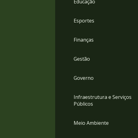
Educação
4
Acessibilidade
5
Esportes
Finanças
Gestão
Governo
Infraestrutura e Serviços
Públicos
Meio Ambiente