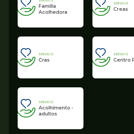
SERVICO
SERVICO
Família
Creas
Acolhedora
SERVICO
SERVICO
Cras
Centro 
SERVICO
Acolhimento -
adultos