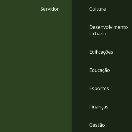
4
Servidor
Cultura
Acessibilidade
5
Desenvolvimento
Urbano
Edificações
Educação
Esportes
Finanças
Gestão