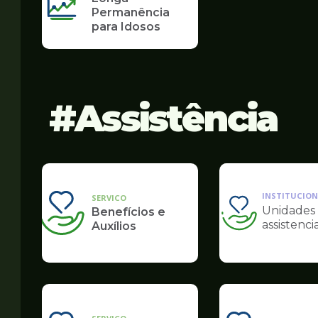
Permanência
para Idosos
Assistência
INSTITUCION
SERVICO
Unidades
Benefícios e
Ilustração
assistencia
Auxílios
da
pagina
de
Assistência