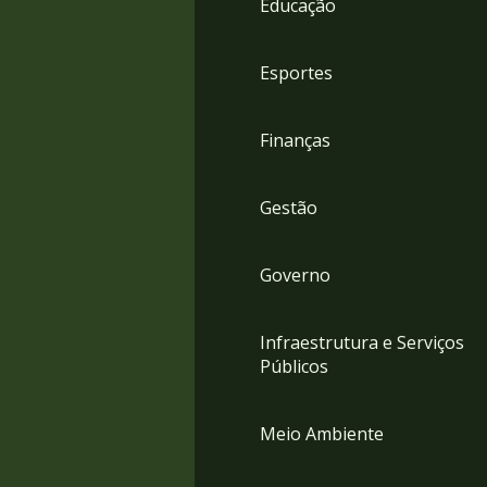
Educação
4
Acessibilidade
5
Esportes
Finanças
Gestão
Governo
Infraestrutura e Serviços
Públicos
Meio Ambiente