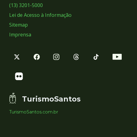
Sociais
(13) 3201-5000
Lei de Acesso à Informação
Sitemap
Imprensa
TurismoSantos
TurismoSantos.com.br