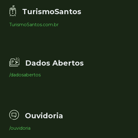
TurismoSantos
TurismoSantos.com.br
Dados Abertos
/dadosabertos
Ouvidoria
/ouvidoria