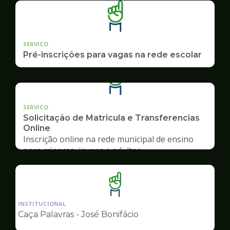
SERVICO
Pré-inscrições para vagas na rede escolar
SERVICO
Solicitação de Matricula e Transferencias
Online
Inscrição online na rede municipal de ensino
para crianças, jovens e adultos
Ilustração
da
INSTITUCIONAL
pagina
Caça Palavras - José Bonifácio
de