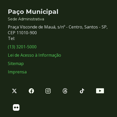
Contato
Paço Municipal
e
Sede Administrativa
Praça Visconde de Mauá, s/nº - Centro, Santos - SP,
Redes
CEP 11010-900
Tel:
Sociais
(13) 3201-5000
Lei de Acesso à Informação
Sitemap
Imprensa