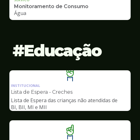
Monitoramento de Consumo
Água
Educação
Ilustração
da
INSTITUCIONAL
pagina
Lista de Espera - Creches
de
Lista de Espera das crianças não atendidas de
Educação
BI, BII, MI e MII
Ilustração