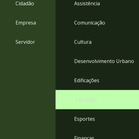
4
Cidadão
Assistência
Acessibilidade
5
Empresa
Comunicação
Servidor
Cultura
Desenvolvimento Urbano
Edificações
Educação
Esportes
Finanças