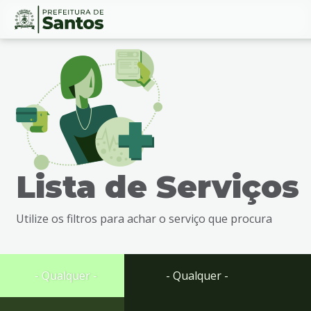
Ir
Conteúdo
para
o
conteúdo
1
Ir
para
o
menu
Lista de Serviços
2
Ir
para
Utilize os filtros para achar o serviço que procura
busca
3
Ir
para
- Qualquer -
- Qualquer -
o
rodapé