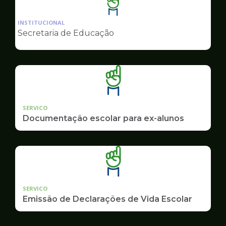
Ilustração
da
INSTITUCIONAL
pagina
Secretaria de Educação
de
Educação
SERVICO
Documentação escolar para ex-alunos
SERVICO
Emissão de Declarações de Vida Escolar