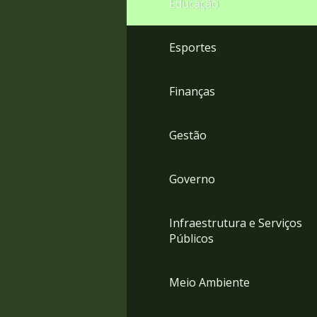
Educação
4
Acessibilidade
5
Esportes
Finanças
Gestão
Governo
Infraestrutura e Serviços
Públicos
Meio Ambiente