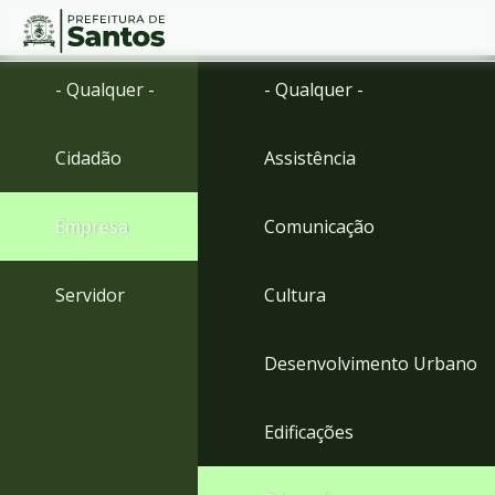
Ir
Conteúdo
- Qualquer -
- Qualquer -
para
o
conteúdo
Cidadão
Assistência
1
Ir
para
Empresa
Comunicação
o
menu
2
Servidor
Cultura
Ir
para
busca
Desenvolvimento Urbano
3
Ir
para
Edificações
o
rodapé