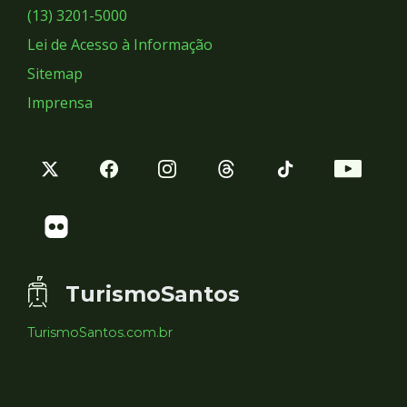
Sociais
(13) 3201-5000
Lei de Acesso à Informação
Sitemap
Imprensa
TurismoSantos
TurismoSantos.com.br