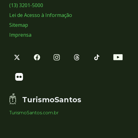
Sociais
(13) 3201-5000
Lei de Acesso à Informação
Sitemap
Imprensa
TurismoSantos
TurismoSantos.com.br