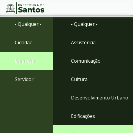
Ir
Conteúdo
- Qualquer -
- Qualquer -
para
o
conteúdo
Cidadão
Assistência
1
Ir
para
Empresa
Comunicação
o
menu
2
Servidor
Cultura
Ir
para
busca
Desenvolvimento Urbano
3
Ir
para
Edificações
o
rodapé