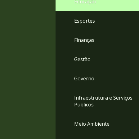
Educação
4
Acessibilidade
5
Esportes
Finanças
Gestão
Governo
Infraestrutura e Serviços
Públicos
Meio Ambiente