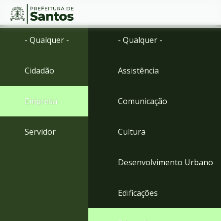
Ir
Conteúdo
- Qualquer -
- Qualquer -
para
o
conteúdo
Cidadão
Assistência
1
Ir
para
Empresa
Comunicação
o
menu
2
Servidor
Cultura
Ir
para
busca
Desenvolvimento Urbano
3
Ir
para
Edificações
o
rodapé