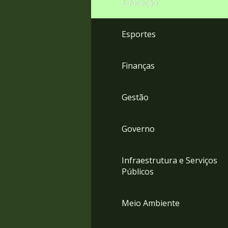
Educação
4
Acessibilidade
5
Esportes
Finanças
Gestão
Governo
Infraestrutura e Serviços
Públicos
Meio Ambiente