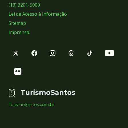
Sociais
(13) 3201-5000
Lei de Acesso à Informação
Sitemap
Imprensa
TurismoSantos
TurismoSantos.com.br