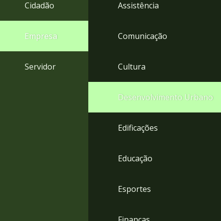
4
Cidadão
Assistência
Acessibilidade
5
Empresa
Comunicação
Servidor
Cultura
Desenvolvimento Urbano
Edificações
Educação
Esportes
Finanças