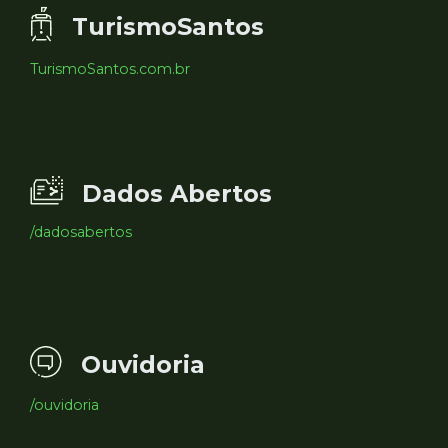
TurismoSantos
TurismoSantos.com.br
Dados Abertos
/dadosabertos
Ouvidoria
/ouvidoria