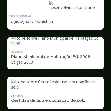
Ilustração
da
INSTITUCIONAL
pagina
Legislação Urbanística
de
Desenvolvimento
Urbano
SERVICO
Plano Municipal de Habitação Ed. 2008
Edição 2008
SERVICO
Certidão de uso e ocupação de solo