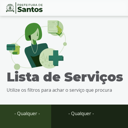
Ir
Conteúdo
para
o
conteúdo
1
Ir
para
o
menu
Lista de Serviços
2
Ir
para
Utilize os filtros para achar o serviço que procura
busca
3
Ir
para
- Qualquer -
- Qualquer -
o
rodapé