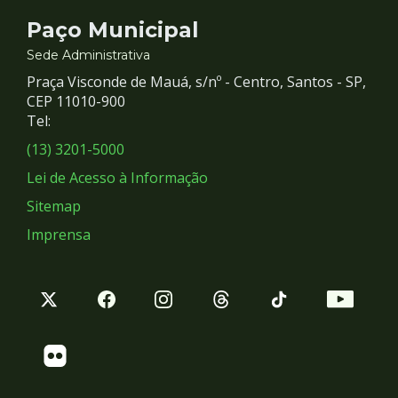
Contato
Paço Municipal
e
Sede Administrativa
Praça Visconde de Mauá, s/nº - Centro, Santos - SP,
Redes
CEP 11010-900
Tel:
Sociais
(13) 3201-5000
Lei de Acesso à Informação
Sitemap
Imprensa