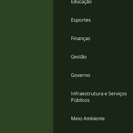
Educação
4
Acessibilidade
5
Esportes
Finanças
Gestão
Governo
Infraestrutura e Serviços
Públicos
Meio Ambiente