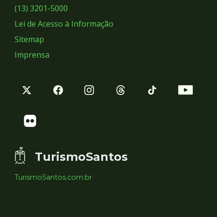
Sociais
(13) 3201-5000
Lei de Acesso à Informação
Sitemap
Imprensa
TurismoSantos
TurismoSantos.com.br