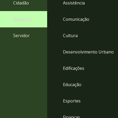
4
Cidadão
Assistência
Acessibilidade
5
Empresa
Comunicação
Servidor
Cultura
Desenvolvimento Urbano
Edificações
Educação
Esportes
Finanças