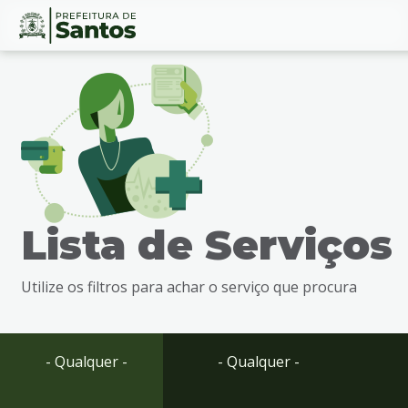
Ir
Conteúdo
para
o
conteúdo
1
Ir
para
o
menu
Lista de Serviços
2
Ir
para
Utilize os filtros para achar o serviço que procura
busca
3
Ir
para
- Qualquer -
- Qualquer -
o
rodapé