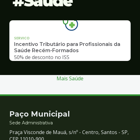
Saúde
SERVICO
Incentivo Tributário para Profissionais da
Saúde Recém-Formados
50% de desconto no ISS
Mais Saúde
Contato
Paço Municipal
e
Sede Administrativa
Praça Visconde de Mauá, s/nº - Centro, Santos - SP,
CEP 11010-900