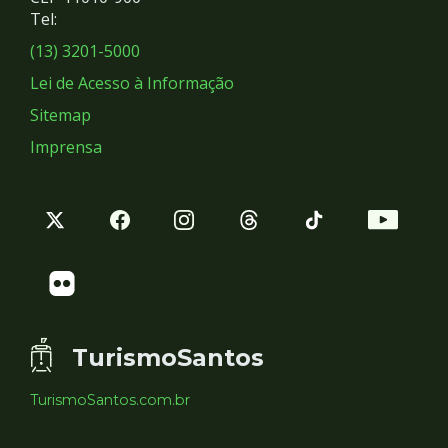
Redes
Tel:
Sociais
(13) 3201-5000
Lei de Acesso à Informação
Sitemap
Imprensa
TurismoSantos
TurismoSantos.com.br