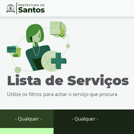
Ir
Conteúdo
para
o
conteúdo
1
Ir
para
o
menu
Lista de Serviços
2
Ir
para
Utilize os filtros para achar o serviço que procura
busca
3
Ir
para
- Qualquer -
- Qualquer -
o
rodapé