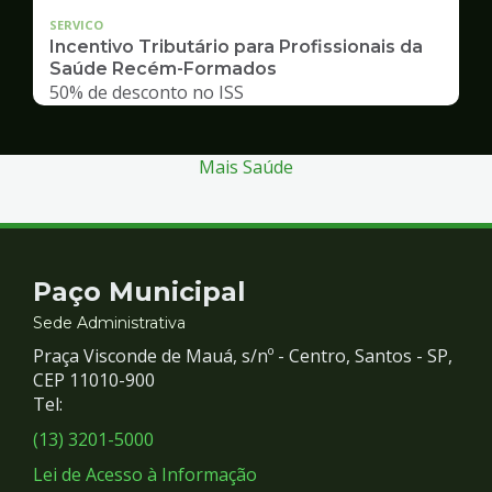
SERVICO
Incentivo Tributário para Profissionais da
Saúde Recém-Formados
50% de desconto no ISS
Mais Saúde
Contato
Paço Municipal
e
Sede Administrativa
Praça Visconde de Mauá, s/nº - Centro, Santos - SP,
Redes
CEP 11010-900
Tel:
Sociais
(13) 3201-5000
Lei de Acesso à Informação