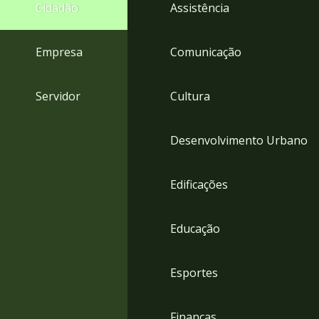
4
Cidadão
Assistência
Acessibilidade
5
Empresa
Comunicação
Servidor
Cultura
Desenvolvimento Urbano
Edificações
Educação
Esportes
Finanças