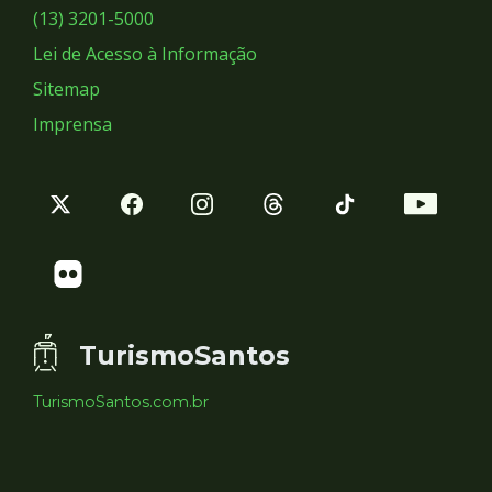
Sociais
(13) 3201-5000
Lei de Acesso à Informação
Sitemap
Imprensa
TurismoSantos
TurismoSantos.com.br