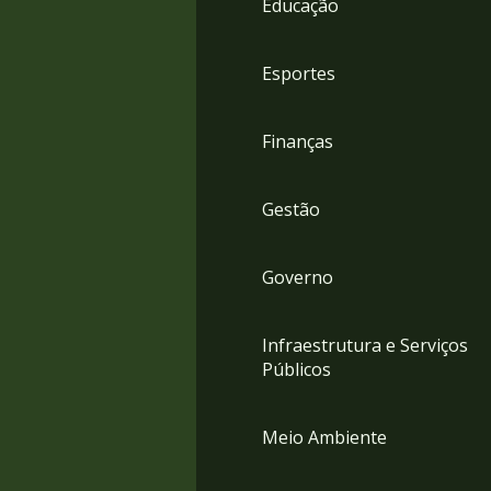
Educação
4
Acessibilidade
5
Esportes
Finanças
Gestão
Governo
Infraestrutura e Serviços
Públicos
Meio Ambiente