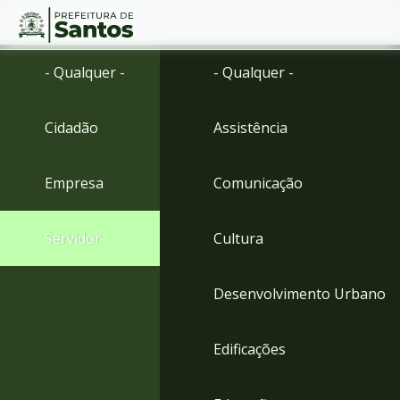
Ir
Conteúdo
- Qualquer -
- Qualquer -
para
o
conteúdo
Cidadão
Assistência
1
Ir
para
Empresa
Comunicação
o
menu
2
Servidor
Cultura
Ir
para
busca
Desenvolvimento Urbano
3
Ir
para
Edificações
o
rodapé