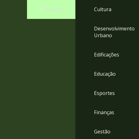
4
Servidor
Cultura
Acessibilidade
5
Desenvolvimento
Urbano
Edificações
Educação
Esportes
Finanças
Gestão