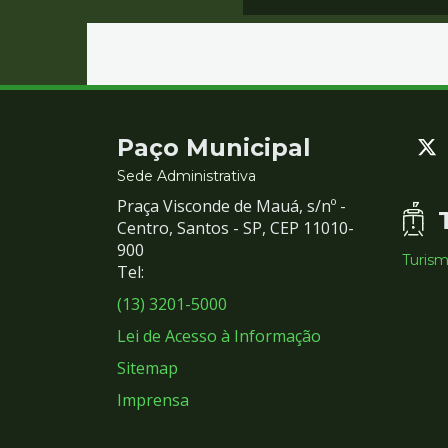
Contato
Paço Municipal
e
Sede Administrativa
Praça Visconde de Mauá, s/nº -
Redes
Centro, Santos - SP, CEP 11010-
900
Turis
Sociais
Tel:
(13) 3201-5000
Lei de Acesso à Informação
Sitemap
Imprensa