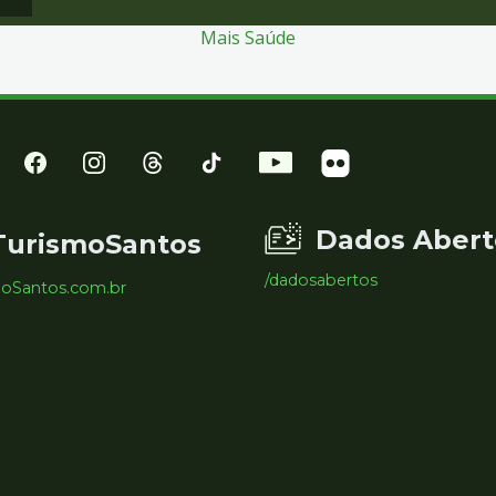
Mais Saúde
Dados Abert
TurismoSantos
/dadosabertos
moSantos.com.br