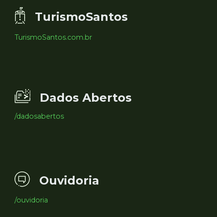
TurismoSantos
TurismoSantos.com.br
Dados Abertos
/dadosabertos
Ouvidoria
/ouvidoria