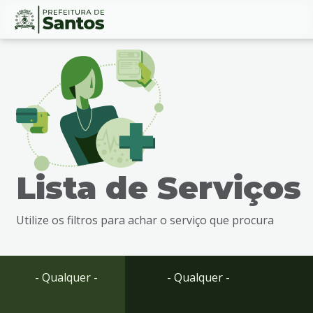
Ir
Conteúdo
para
o
conteúdo
1
Ir
para
o
menu
Lista de Serviços
2
Ir
para
Utilize os filtros para achar o serviço que procura
busca
3
Ir
para
- Qualquer -
- Qualquer -
o
rodapé