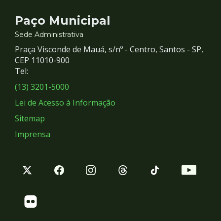
Contato
Paço Municipal
e
Sede Administrativa
Praça Visconde de Mauá, s/nº - Centro, Santos - SP,
Redes
CEP 11010-900
Tel:
Sociais
(13) 3201-5000
Lei de Acesso à Informação
Sitemap
Imprensa