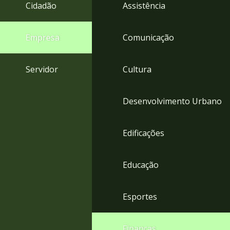
4
Cidadão
Assistência
Acessibilidade
5
Empresa
Comunicação
Servidor
Cultura
Desenvolvimento Urbano
Edificações
Educação
Esportes
Finanças