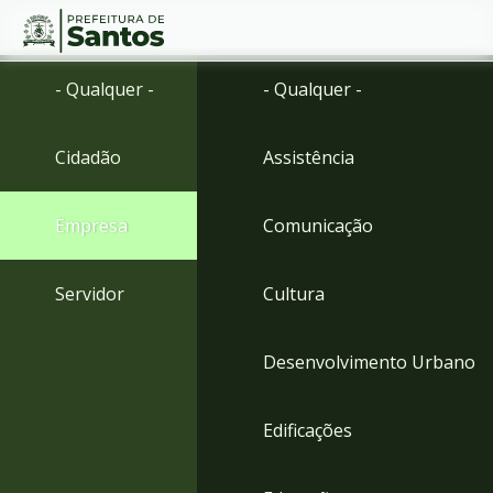
Ir
Conteúdo
- Qualquer -
- Qualquer -
para
o
conteúdo
Cidadão
Assistência
1
Ir
para
Empresa
Comunicação
o
menu
2
Servidor
Cultura
Ir
para
busca
Desenvolvimento Urbano
3
Ir
para
Edificações
o
rodapé