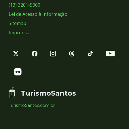
Sociais
(13) 3201-5000
Lei de Acesso à Informação
Sitemap
Imprensa
TurismoSantos
TurismoSantos.com.br