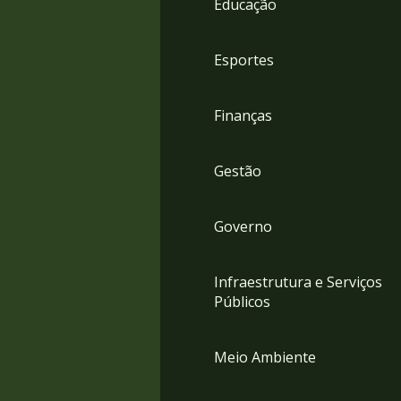
Educação
4
Acessibilidade
5
Esportes
Finanças
Gestão
Governo
Infraestrutura e Serviços
Públicos
Meio Ambiente