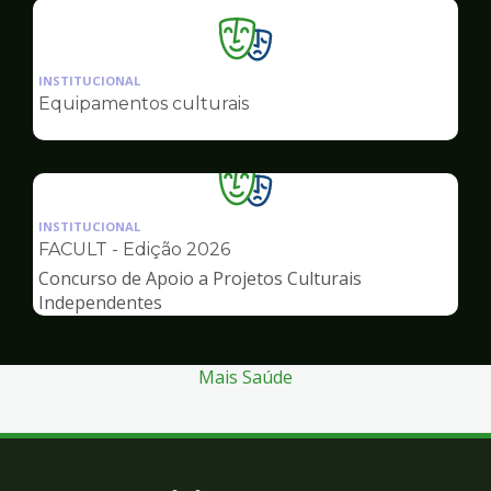
Ilustração
da
INSTITUCIONAL
pagina
Equipamentos culturais
de
Cultura
Ilustração
da
INSTITUCIONAL
pagina
FACULT - Edição 2026
de
Concurso de Apoio a Projetos Culturais
Cultura
Independentes
Mais Saúde