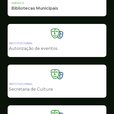
SERVICO
Bibliotecas Municipais
Ilustração
da
INSTITUCIONAL
pagina
Autorização de eventos
de
Cultura
Ilustração
da
INSTITUCIONAL
pagina
Secretaria de Cultura
de
Cultura