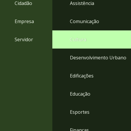
4
Cidadão
Assistência
Acessibilidade
5
Empresa
Comunicação
Servidor
Cultura
Desenvolvimento Urbano
Edificações
Educação
Esportes
Finanças