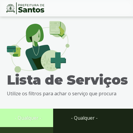
Ir
Conteúdo
para
o
conteúdo
1
Ir
para
o
menu
Lista de Serviços
2
Ir
para
Utilize os filtros para achar o serviço que procura
busca
3
Ir
para
- Qualquer -
- Qualquer -
o
rodapé