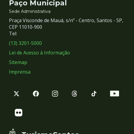
Contato
Paço Municipal
e
Sede Administrativa
Praça Visconde de Mauá, s/nº - Centro, Santos - SP,
Redes
CEP 11010-900
Tel:
Sociais
(13) 3201-5000
Lei de Acesso à Informação
Sitemap
Imprensa