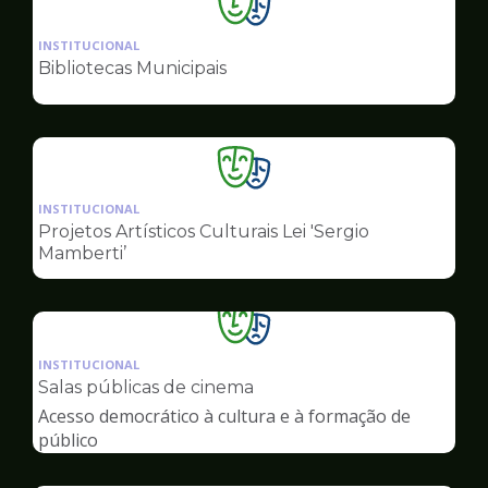
Ilustração
da
INSTITUCIONAL
pagina
Bibliotecas Municipais
de
Cultura
Ilustração
da
INSTITUCIONAL
pagina
Projetos Artísticos Culturais Lei 'Sergio
de
Mamberti’
Cultura
Ilustração
da
INSTITUCIONAL
pagina
Salas públicas de cinema
de
Acesso democrático à cultura e à formação de
Cultura
público