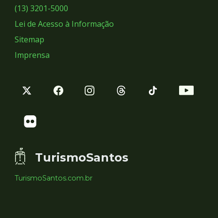
Sociais
(13) 3201-5000
Lei de Acesso à Informação
Sitemap
Imprensa
TurismoSantos
TurismoSantos.com.br