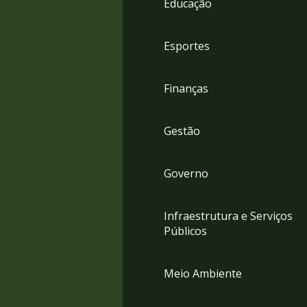
Educação
4
Acessibilidade
5
Esportes
Finanças
Gestão
Governo
Infraestrutura e Serviços
Públicos
Meio Ambiente