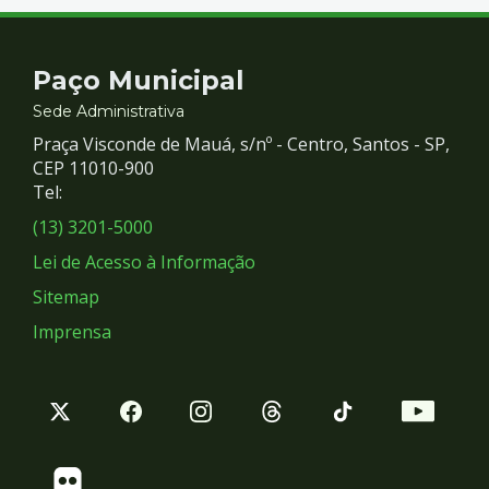
Contato
Paço Municipal
e
Sede Administrativa
Praça Visconde de Mauá, s/nº - Centro, Santos - SP,
Redes
CEP 11010-900
Tel:
Sociais
(13) 3201-5000
Lei de Acesso à Informação
Sitemap
Imprensa