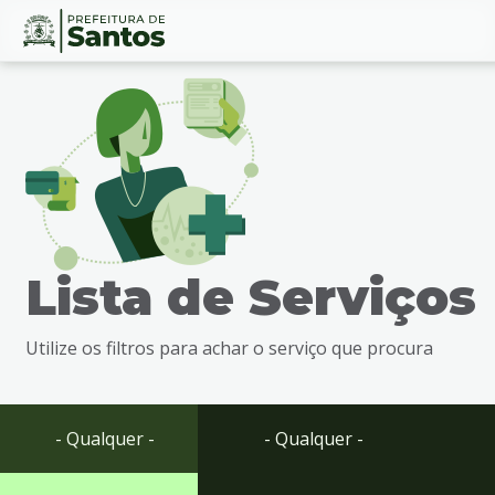
Ir
Conteúdo
para
o
conteúdo
1
Ir
para
o
menu
Lista de Serviços
2
Ir
para
Utilize os filtros para achar o serviço que procura
busca
3
Ir
para
- Qualquer -
- Qualquer -
o
rodapé