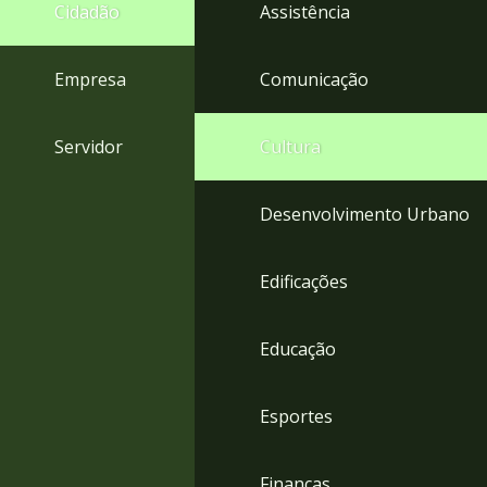
4
Cidadão
Assistência
Acessibilidade
5
Empresa
Comunicação
Servidor
Cultura
Desenvolvimento Urbano
Edificações
Educação
Esportes
Finanças