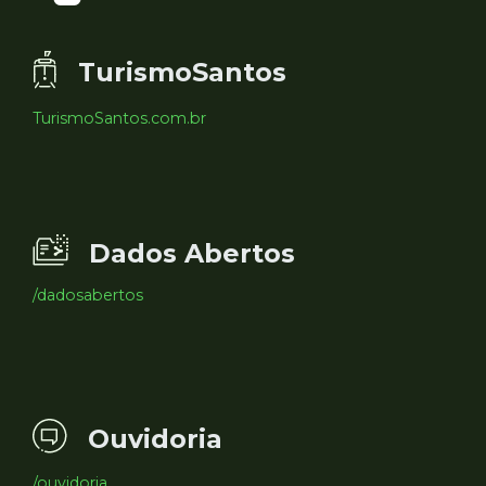
TurismoSantos
TurismoSantos.com.br
Dados Abertos
/dadosabertos
Ouvidoria
/ouvidoria