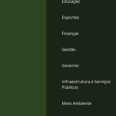
Educação
4
Acessibilidade
5
Esportes
Finanças
Gestão
Governo
Infraestrutura e Serviços
Públicos
Meio Ambiente