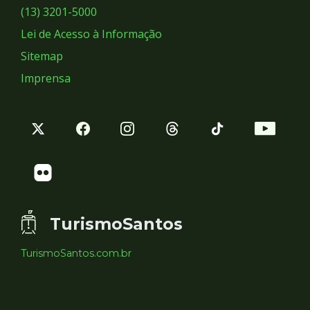
Sociais
(13) 3201-5000
Lei de Acesso à Informação
Sitemap
Imprensa
TurismoSantos
TurismoSantos.com.br