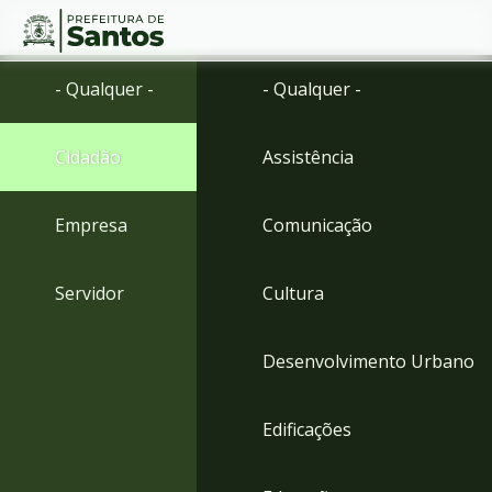
Ir
Conteúdo
- Qualquer -
- Qualquer -
para
o
conteúdo
Cidadão
Assistência
1
Ir
para
Empresa
Comunicação
o
menu
2
Servidor
Cultura
Ir
para
busca
Desenvolvimento Urbano
3
Ir
para
Edificações
o
rodapé