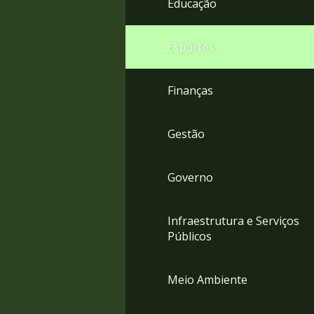
Educação
4
Acessibilidade
5
Esportes
Finanças
Gestão
Governo
Infraestrutura e Serviços
Públicos
Meio Ambiente