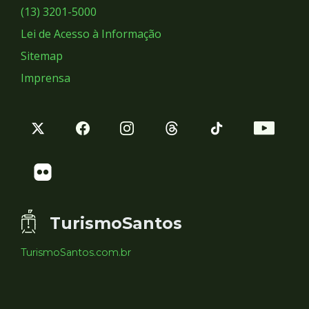
Sociais
(13) 3201-5000
Lei de Acesso à Informação
Sitemap
Imprensa
TurismoSantos
TurismoSantos.com.br