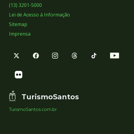
Sociais
(13) 3201-5000
Lei de Acesso à Informação
Sitemap
Imprensa
TurismoSantos
TurismoSantos.com.br