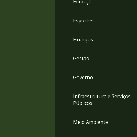
Educação
4
Acessibilidade
5
Esportes
Finanças
Gestão
Governo
Infraestrutura e Serviços
Públicos
Meio Ambiente