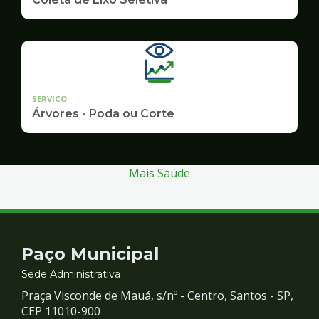
SERVICO
Árvores - Poda ou Corte
Mais Saúde
Contato
Paço Municipal
e
Sede Administrativa
Praça Visconde de Mauá, s/nº - Centro, Santos - SP,
Redes
CEP 11010-900