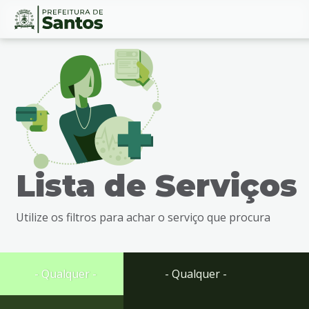
Ir
Conteúdo
para
o
conteúdo
1
Ir
para
o
menu
Lista de Serviços
2
Ir
para
Utilize os filtros para achar o serviço que procura
busca
3
Ir
para
- Qualquer -
- Qualquer -
o
rodapé