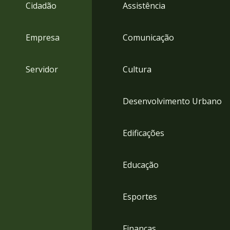
4
Cidadão
Assistência
Acessibilidade
5
Empresa
Comunicação
Servidor
Cultura
Desenvolvimento Urbano
Edificações
Educação
Esportes
Finanças