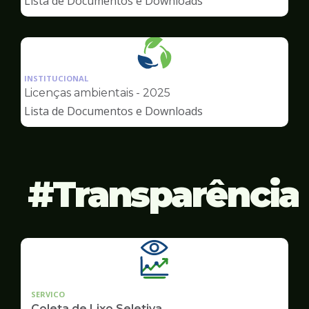
Lista de Documentos e Downloads
Meio
Ambiente
Ilustração
da
INSTITUCIONAL
pagina
Licenças ambientais - 2025
de
Lista de Documentos e Downloads
Meio
Ambiente
Transparência
SERVICO
Coleta de Lixo Seletiva