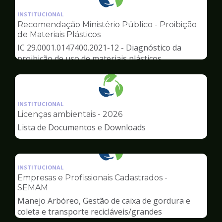
Ilustração
da
INSTITUCIONAL
pagina
Recomendação Ministério Público - Proibição
de
de Materiais Plásticos
Meio
IC 29.0001.0147400.2021-12 - Diagnóstico da
Ambiente
proibição de uso de materiais plásticos
Ilustração
da
INSTITUCIONAL
pagina
Licenças ambientais - 2026
de
Lista de Documentos e Downloads
Meio
Ambiente
Ilustração
da
INSTITUCIONAL
pagina
Empresas e Profissionais Cadastrados -
de
SEMAM
Meio
Manejo Arbóreo, Gestão de caixa de gordura e
Ambiente
coleta e transporte recicláveis/grandes