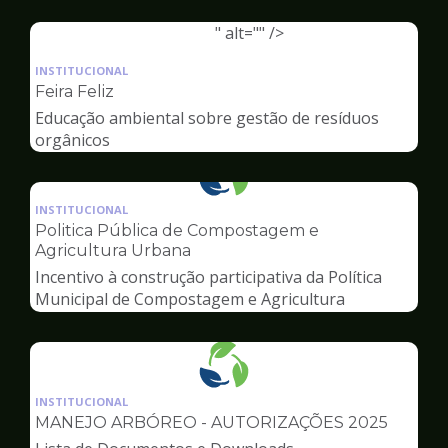
Ambiente
" alt="" />
Ilustração
da
INSTITUCIONAL
pagina
Feira Feliz
de
Educação ambiental sobre gestão de resíduos
Meio
orgânicos
Ambiente
Ilustração
da
INSTITUCIONAL
pagina
Politica Pública de Compostagem e
de
Agricultura Urbana
Meio
Incentivo à construção participativa da Política
Ambiente
Municipal de Compostagem e Agricultura
Urbana
Ilustração
da
INSTITUCIONAL
pagina
MANEJO ARBÓREO - AUTORIZAÇÕES 2025
de