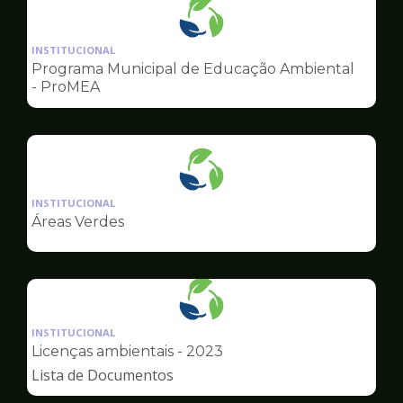
Ilustração
da
INSTITUCIONAL
pagina
Programa Municipal de Educação Ambiental
de
- ProMEA
Meio
Ambiente
Ilustração
da
INSTITUCIONAL
pagina
Áreas Verdes
de
Meio
Ambiente
Ilustração
da
INSTITUCIONAL
pagina
Licenças ambientais - 2023
de
Lista de Documentos
Meio